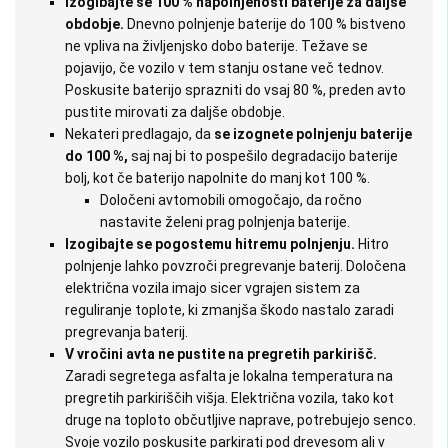
Izogibajte se 100 % napolnjenosti baterije za dalj
š
e
obdobje.
Dnevno polnjenje baterije do 100 % bistveno
ne vpliva na življenjsko dobo baterije. Težave se
pojavijo, če vozilo v tem stanju ostane več tednov.
Poskusite baterijo sprazniti do vsaj 80 %, preden avto
pustite mirovati za daljše obdobje.
Nekateri predlagajo, da
se izognete polnjenju baterije
do 100 %,
saj naj bi to pospešilo degradacijo baterije
bolj, kot če baterijo napolnite do manj kot 100 %.
Določeni avtomobili omogočajo, da ročno
nastavite želeni prag polnjenja baterije.
Izogibajte se pogostemu hitremu polnjenju.
Hitro
polnjenje lahko povzroči pregrevanje baterij. Določena
električna vozila imajo sicer vgrajen sistem za
reguliranje toplote, ki zmanjša škodo nastalo zaradi
pregrevanja baterij.
V vro
č
ini avta ne pustite na pregretih parkiri
šč.
Zaradi segretega asfalta je lokalna temperatura na
pregretih parkiriščih višja. Električna vozila, tako kot
druge na toploto občutljive naprave, potrebujejo senco.
Svoje vozilo poskusite parkirati pod drevesom ali v