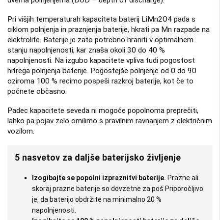
Pri višjih temperaturah kapaciteta baterij LiMn2O4 pada s
ciklom polnjenja in praznjenja baterije, hkrati pa Mn razpade na
elektrolite. Baterije je zato potrebno hraniti v optimalnem
stanju napolnjenosti, kar znaša okoli 30 do 40 %
napolnjenosti. Na izgubo kapacitete vpliva tudi pogostost
hitrega polnjenja baterije. Pogostejše polnjenje od 0 do 90
oziroma 100 % recimo pospeši razkroj baterije, kot če to
počnete občasno.
Padec kapacitete seveda ni mogoče popolnoma preprečiti,
lahko pa pojav zelo omilimo s pravilnim ravnanjem z električnim
vozilom.
5 nasvetov za dalj
š
e baterijsko
ž
ivljenje
Izogibajte se popolni izpraznitvi baterije.
Prazne ali
skoraj prazne baterije so dovzetne za poš Priporočljivo
je, da baterijo obdržite na minimalno 20 %
napolnjenosti.