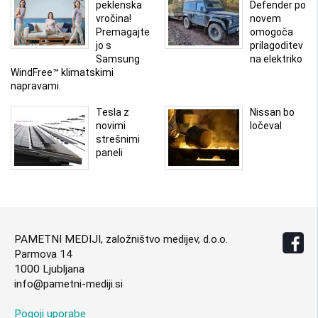
peklenska
Defender po
vročina!
novem
Premagajte
omogoča
jo s
prilagoditev
Samsung
na elektriko
WindFree™ klimatskimi
napravami.
Tesla z
Nissan bo
novimi
ločeval
strešnimi
paneli
PAMETNI MEDIJI, založništvo medijev, d.o.o.
Parmova 14
1000 Ljubljana
info@pametni-mediji.si
Pogoji uporabe