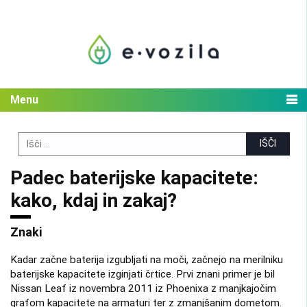
Skip
to
content
Menu
Search
for:
Padec baterijske kapacitete:
kako, kdaj in zakaj?
Znaki
Kadar začne baterija izgubljati na moči, začnejo na merilniku
baterijske kapacitete izginjati črtice. Prvi znani primer je bil
Nissan Leaf iz novembra 2011 iz Phoenixa z manjkajočim
grafom kapacitete na armaturi ter z zmanjšanim dometom.