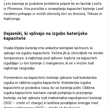
Leto kasneje je podobne probleme prijavil še en lastnik Leafa
iz Phoenixa. Vsa poročila o zmanjšanju kapacitet baterije Leaf
modelov prihajajo iz vročih območij, kot so Arizona, Teksas in
Kalifornija.
Dejavniki, ki vplivajo na izgubo baterijske
kapacitete
Vsaka litijska baterija ima unikatne kemijske lastnosti, ki
vplivajo na izgubo kapacitete. Večina jih je občutljivih na visoke
temperature, a najhitreje pod vplivom toplote na kapaciteti
izgubljajo Li-Ion baterije z manganom, ki se v vročini tudi
najhitreje razgradijo.
Pomembno na kapaciteto baterije vplivata tudi koledarska
izguba in ciklična izguba kapacitete. Koledarska izguba
kapacitete je posledica časa, ko se baterija polni. Ciklična
izguba kapacitete nastane zaradi polnjenja in praznjenja
baterije, na kar vplivata tudi maksimalna napolnjenost baterije
(SOC – state of charge) in količina porabljene energije med
dvema polnjenjema (DOD – depth of discharge).