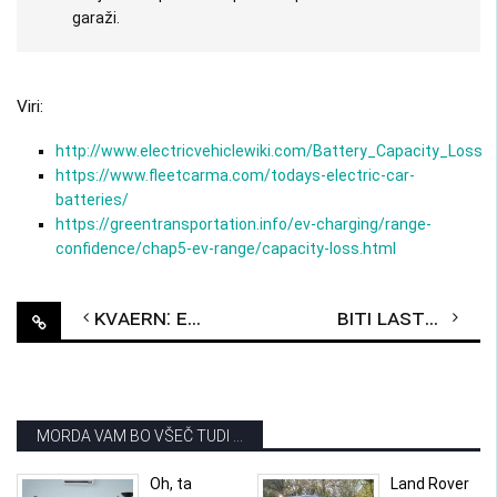
garaži.
Viri:
http://www.electricvehiclewiki.com/Battery_Capacity_Loss
https://www.fleetcarma.com/todays-electric-car-
batteries/
https://greentransportation.info/ev-charging/range-
confidence/chap5-ev-range/capacity-loss.html
Post
Kvaern: električno kolo na sončno energijo
Biti lastnik električnih vozil se obrestuje (pa ne samo finančno!)
navigation
MORDA VAM BO VŠEČ TUDI ...
Oh, ta
Land Rover