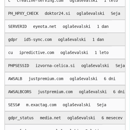
c
creative-serving.com
oglaševalski
1 leto
PH_HPXY_CHECK
doktor24.si
oglaševalski
Seja
SERVERID
eyeota.net
oglaševalski
1 dan
gdpr
id5-sync.com
oglaševalski
1 dan
cu
ipredictive.com
oglaševalski
1 leto
PHPSESSID
izvorna-celica.si
oglaševalski
Seja
AWSALB
justpremium.com
oglaševalski
6 dni
AWSALBCORS
justpremium.com
oglaševalski
6 dni
SESS#
m.exactag.com
oglaševalski
Seja
gdpr_status
media.net
oglaševalski
6 mesecev