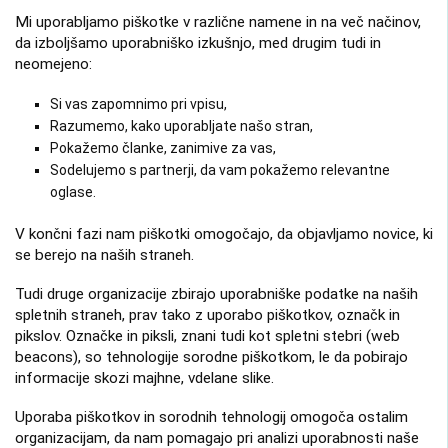
Mi uporabljamo piškotke v različne namene in na več načinov,
da izboljšamo uporabniško izkušnjo, med drugim tudi in
neomejeno:
Si vas zapomnimo pri vpisu,
Razumemo, kako uporabljate našo stran,
Pokažemo članke, zanimive za vas,
Sodelujemo s partnerji, da vam pokažemo relevantne
oglase.
V končni fazi nam piškotki omogočajo, da objavljamo novice, ki
se berejo na naših straneh.
Tudi druge organizacije zbirajo uporabniške podatke na naših
spletnih straneh, prav tako z uporabo piškotkov, označk in
pikslov. Označke in piksli, znani tudi kot spletni stebri (web
beacons), so tehnologije sorodne piškotkom, le da pobirajo
informacije skozi majhne, vdelane slike.
Uporaba piškotkov in sorodnih tehnologij omogoča ostalim
organizacijam, da nam pomagajo pri analizi uporabnosti naše