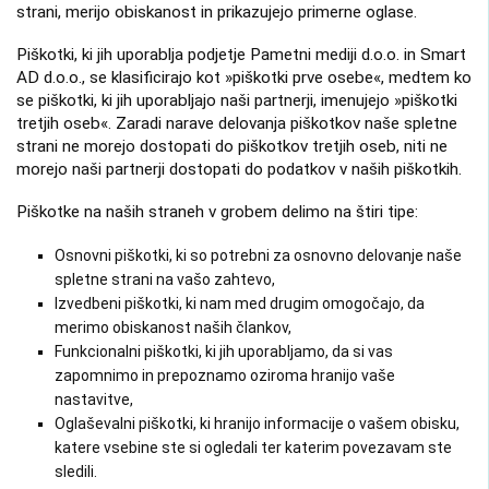
strani, merijo obiskanost in prikazujejo primerne oglase.
Piškotki, ki jih uporablja podjetje Pametni mediji d.o.o. in Smart
AD d.o.o., se klasificirajo kot »piškotki prve osebe«, medtem ko
se piškotki, ki jih uporabljajo naši partnerji, imenujejo »piškotki
tretjih oseb«. Zaradi narave delovanja piškotkov naše spletne
strani ne morejo dostopati do piškotkov tretjih oseb, niti ne
morejo naši partnerji dostopati do podatkov v naših piškotkih.
Piškotke na naših straneh v grobem delimo na štiri tipe:
Osnovni piškotki, ki so potrebni za osnovno delovanje naše
spletne strani na vašo zahtevo,
Izvedbeni piškotki, ki nam med drugim omogočajo, da
merimo obiskanost naših člankov,
Funkcionalni piškotki, ki jih uporabljamo, da si vas
zapomnimo in prepoznamo oziroma hranijo vaše
nastavitve,
Oglaševalni piškotki, ki hranijo informacije o vašem obisku,
katere vsebine ste si ogledali ter katerim povezavam ste
sledili.