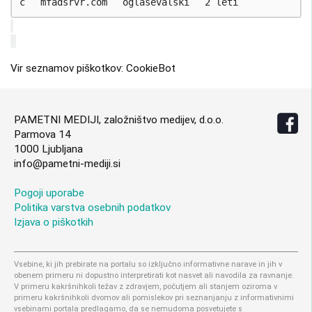
c
mfadsrvr.com
oglaševalski
2 leti
Vir seznamov piškotkov: CookieBot
PAMETNI MEDIJI, založništvo medijev, d.o.o.
Parmova 14
1000 Ljubljana
info@pametni-mediji.si
Pogoji uporabe
Politika varstva osebnih podatkov
Izjava o piškotkih
Vsebine, ki jih prebirate na portalu so izključno informativne narave in jih v
obenem primeru ni dopustno interpretirati kot nasvet ali navodila za ravnanje.
V primeru kakršnihkoli težav z zdravjem, počutjem ali stanjem oziroma v
primeru kakršnihkoli dvomov ali pomislekov pri seznanjanju z informativnimi
vsebinami portala predlagamo, da se nemudoma posvetujete s