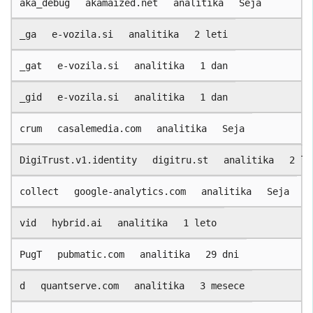
aka_debug
akamaized.net
analitika
Seja
_ga
e-vozila.si
analitika
2 leti
_gat
e-vozila.si
analitika
1 dan
_gid
e-vozila.si
analitika
1 dan
crum
casalemedia.com
analitika
Seja
DigiTrust.v1.identity
digitru.st
analitika
2 le
collect
google-analytics.com
analitika
Seja
vid
hybrid.ai
analitika
1 leto
PugT
pubmatic.com
analitika
29 dni
d
quantserve.com
analitika
3 mesece