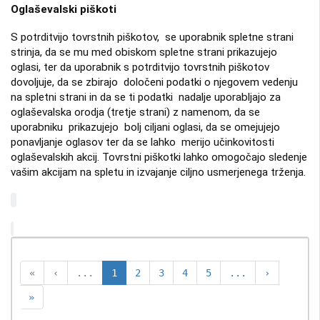
Oglaševalski piškoti
S potrditvijo tovrstnih piškotov, se uporabnik spletne strani
strinja, da se mu med obiskom spletne strani prikazujejo
oglasi, ter da uporabnik s potrditvijo tovrstnih piškotov
dovoljuje, da se zbirajo določeni podatki o njegovem vedenju
na spletni strani in da se ti podatki nadalje uporabljajo za
oglaševalska orodja (tretje strani) z namenom, da se
uporabniku prikazujejo bolj ciljani oglasi, da se omejujejo
ponavljanje oglasov ter da se lahko merijo učinkovitosti
oglaševalskih akcij. Tovrstni piškotki lahko omogočajo sledenje
vašim akcijam na spletu in izvajanje ciljno usmerjenega trženja.
«
‹
...
1
2
3
4
5
...
›
»