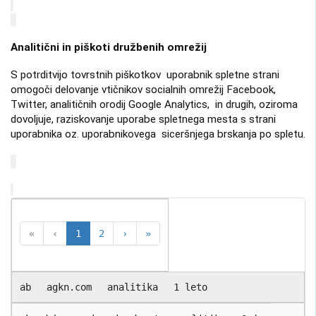
Analitični in piškoti družbenih omrežij
S potrditvijo tovrstnih piškotkov uporabnik spletne strani
omogoči delovanje vtičnikov socialnih omrežij Facebook,
Twitter, analitičnih orodij Google Analytics, in drugih, oziroma
dovoljuje, raziskovanje uporabe spletnega mesta s strani
uporabnika oz. uporabnikovega siceršnjega brskanja po spletu.
«
‹
1
2
›
»
ab
agkn.com
analitika
1 leto