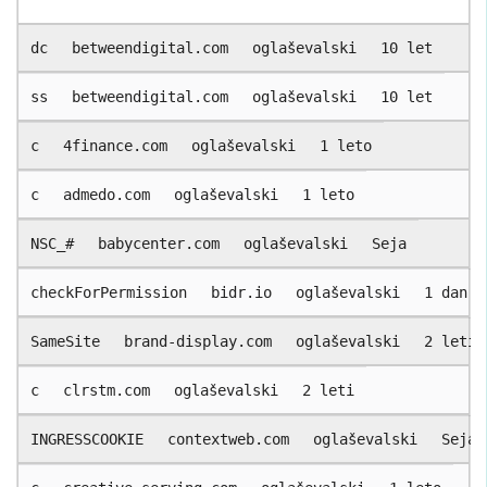
dc
betweendigital.com
oglaševalski
10 let
ss
betweendigital.com
oglaševalski
10 let
c
4finance.com
oglaševalski
1 leto
c
admedo.com
oglaševalski
1 leto
NSC_#
babycenter.com
oglaševalski
Seja
checkForPermission
bidr.io
oglaševalski
1 dan
SameSite
brand-display.com
oglaševalski
2 leti
c
clrstm.com
oglaševalski
2 leti
INGRESSCOOKIE
contextweb.com
oglaševalski
Seja