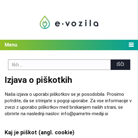
Skip
to
content
Menu
Search
for:
Izjava o piškotkih
Naša izjava o uporabi piškotkov se je posodobila. Prosimo
potrdite, da se strinjate s pogoji uporabe. Za vse informacije v
zvezi z uporabo piškotkov med brskanjem naših strani, se
obrnite na naslednji naslov: info@pametni-mediji.si
Kaj je piškot (angl. cookie)