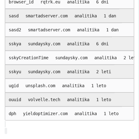
browser_id
rqtrk.eu
analitika
6 dni
sasd
smartadserver.com
analitika
1 dan
sasd2
smartadserver.com
analitika
1 dan
sskya
sundaysky.com
analitika
6 dni
sskyCreationTime
sundaysky.com
analitika
2 leti
sskyu
sundaysky.com
analitika
2 leti
ugid
unsplash.com
analitika
1 leto
ouuid
volvelle.tech
analitika
1 leto
dph
yieldoptimizer.com
analitika
1 leto