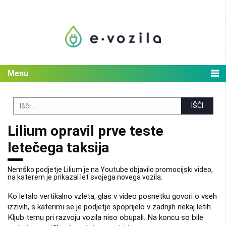
Skip
to
content
Menu
Search
for:
Lilium opravil prve teste
letečega taksija
Nemško podjetje Lilium je na Youtube objavilo promocijski video,
na katerem je prikazal let svojega novega vozila.
Ko letalo vertikalno vzleta, glas v video posnetku govori o vseh
izzivih, s katerimi se je podjetje spoprijelo v zadnjih nekaj letih.
Kljub temu pri razvoju vozila niso obupali. Na koncu so bile