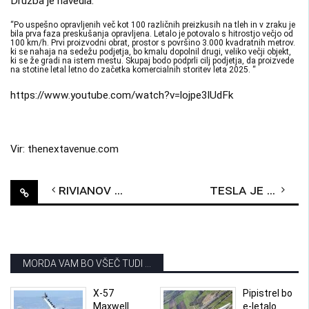
Družba je navedla:
“Po uspešno opravljenih več kot 100 različnih preizkusih na tleh in v zraku je
bila prva faza preskušanja opravljena. Letalo je potovalo s hitrostjo večjo od
100 km/h. Prvi proizvodni obrat, prostor s površino 3.000 kvadratnih metrov.
ki se nahaja na sedežu podjetja, bo kmalu dopolnil drugi, veliko večji objekt,
ki se že gradi na istem mestu. Skupaj bodo podprli cilj podjetja, da proizvede
na stotine letal letno do začetka komercialnih storitev leta 2025. “
https://www.youtube.com/watch?v=lojpe3lUdFk
Vir: thenextavenue.com
Post
Rivianov naslednji projekt bo morda rally vozilo
Tesla je v “zadnji fazi” izbire mesta za evropsko Gigafactory tovarno
navigation
MORDA VAM BO VŠEČ TUDI ...
X-57
Pipistrel bo
Maxwell
e-letalo