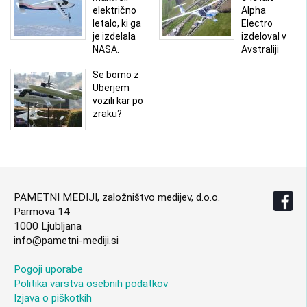
električno
Alpha
letalo, ki ga
Electro
je izdelala
izdeloval v
NASA.
Avstraliji
Se bomo z
Uberjem
vozili kar po
zraku?
PAMETNI MEDIJI, založništvo medijev, d.o.o.
Parmova 14
1000 Ljubljana
info@pametni-mediji.si
Pogoji uporabe
Politika varstva osebnih podatkov
Izjava o piškotkih