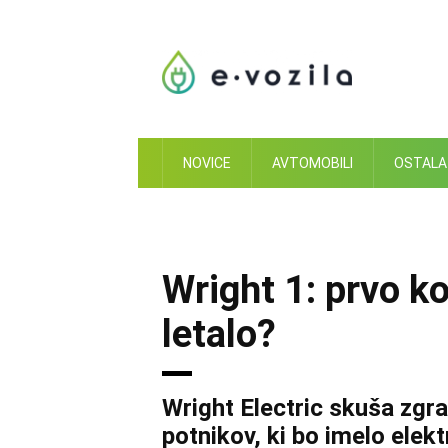
Skip
to
content
NOVICE
AVTOMOBILI
OSTALA
Wright 1: prvo k
letalo?
Wright Electric skuša zgrad
potnikov, ki bo imelo elekt