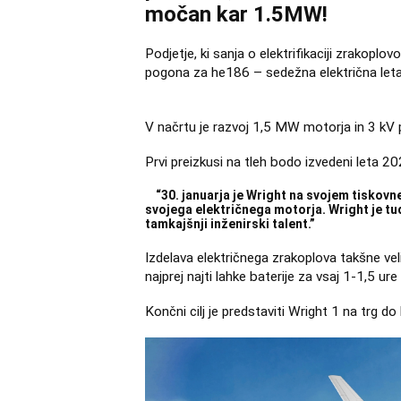
močan kar 1.5MW!
Podjetje, ki sanja o elektrifikaciji zrakopl
pogona za he186 – sedežna električna leta
V načrtu je razvoj 1,5 MW motorja in 3 kV 
Prvi preizkusi na tleh bodo izvedeni leta 202
“30. januarja je Wright na svojem tiskov
svojega električnega motorja. Wright je tudi
tamkajšnji inženirski talent.”
Izdelava električnega zrakoplova takšne vel
najprej najti lahke baterije za vsaj 1-1,5 ure
Končni cilj je predstaviti Wright 1 na trg do