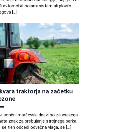
š avtomobil, solarni sistem ali plovilo.
egova […]
kvara traktorja na začetku
ezone
vi sončni marčevski dnevi so za vsakega
eta znak za prebujanje strojnega parka.
 se tleh odcedi odvečna vlaga, se […]