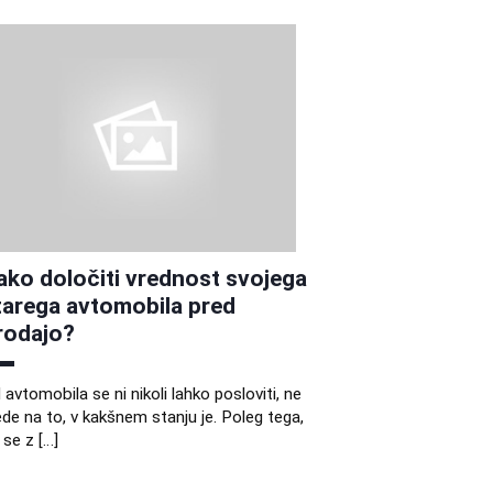
ako določiti vrednost svojega
tarega avtomobila pred
rodajo?
 avtomobila se ni nikoli lahko posloviti, ne
ede na to, v kakšnem stanju je. Poleg tega,
 se z […]