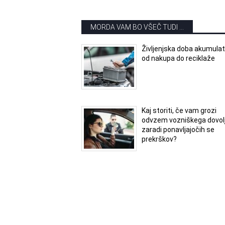
MORDA VAM BO VŠEČ TUDI ...
Življenjska doba akumulat
od nakupa do reciklaže
Kaj storiti, če vam grozi
odvzem vozniškega dovol
zaradi ponavljajočih se
prekrškov?