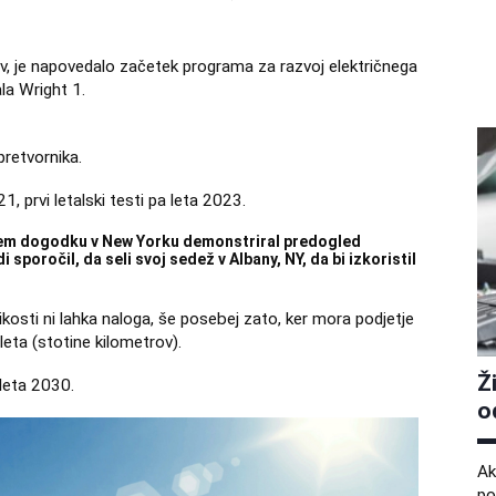
ovov, je napovedalo začetek programa za razvoj električnega
la Wright 1.
pretvornika.
1, prvi letalski testi pa leta 2023.
nem dogodku v New Yorku demonstriral predogled
 sporočil, da seli svoj sedež v Albany, NY, da bi izkoristil
ikosti ni lahka naloga, še posebej zato, ker mora podjetje
 leta (stotine kilometrov).
Ž
 leta 2030.
o
Ak
po