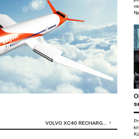
va
Nj
O
s
Pr
Volvo XC40 Recharge že na voljo v predprodaji
km
Ko