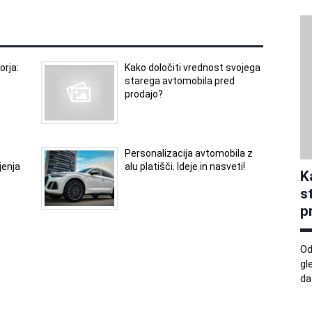
orja:
Kako določiti vrednost svojega
starega avtomobila pred
prodajo?
Personalizacija avtomobila z
jenja
alu platišči. Ideje in nasveti!
K
s
p
Od
gl
da