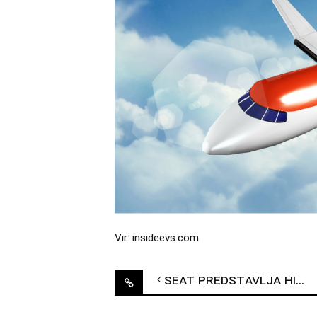
Vir: insideevs.com
Post
SEAT predstavlja hibridni Leon
navigation