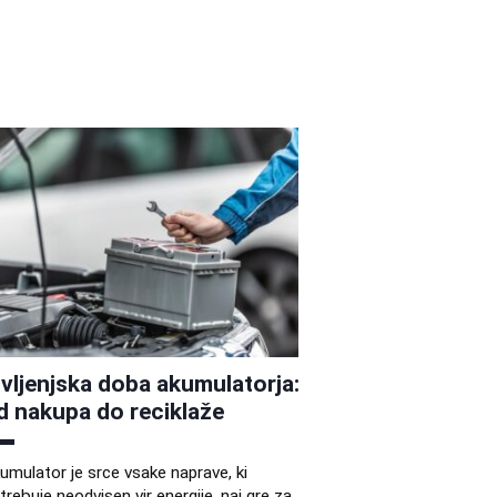
ivljenjska doba akumulatorja:
d nakupa do reciklaže
umulator je srce vsake naprave, ki
trebuje neodvisen vir energije, naj gre za