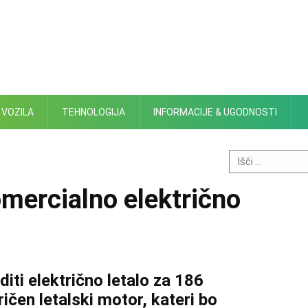
 VOZILA
TEHNOLOGIJA
INFORMACIJE & UGODNOSTI
Search
for:
omercialno električno
iti električno letalo za 186
ričen letalski motor, kateri bo