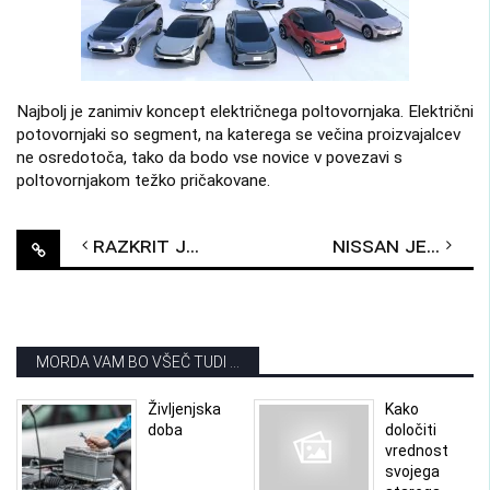
Najbolj je zanimiv koncept električnega poltovornjaka. Električni
potovornjaki so segment, na katerega se večina proizvajalcev
ne osredotoča, tako da bodo vse novice v povezavi s
poltovornjakom težko pričakovane.
Post
Razkrit je novi Mini
Nissan je razkril Plan 2030
navigation
MORDA VAM BO VŠEČ TUDI ...
Življenjska
Kako
doba
določiti
vrednost
svojega