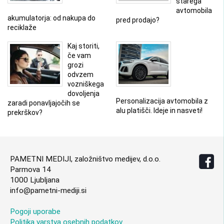
starega
avtomobila
akumulatorja: od nakupa do
pred prodajo?
reciklaže
Kaj storiti,
če vam
grozi
odvzem
vozniškega
dovoljenja
Personalizacija avtomobila z
zaradi ponavljajočih se
alu platišči. Ideje in nasveti!
prekrškov?
PAMETNI MEDIJI, založništvo medijev, d.o.o.
Parmova 14
1000 Ljubljana
info@pametni-mediji.si
Pogoji uporabe
Politika varstva osebnih podatkov