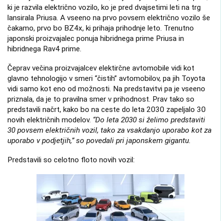
ki je razvila električno vozilo, ko je pred dvajsetimi leti na trg
lansirala Priusa. A vseeno na prvo povsem električno vozilo še
čakamo, prvo bo BZ4x, ki prihaja prihodnje leto. Trenutno
japonski proizvajalec ponuja hibridnega prime Priusa in
hibridnega Rav4 prime.
Čeprav večina proizvajalcev elektirčne avtomobile vidi kot
glavno tehnologijo v smeri “čistih” avtomobilov, pa jih Toyota
vidi samo kot eno od možnosti. Na predstavitvi pa je vseeno
priznala, da je to pravilna smer v prihodnost. Prav tako so
predstavili načrt, kako bo na ceste do leta 2030 zapeljalo 30
novih električnih modelov.
“Do leta 2030 si želimo predstaviti
30 povsem električnih vozil, tako za vsakdanjo uporabo kot za
uporabo v podjetjih,” so povedali pri japonskem gigantu.
Predstavili so celotno floto novih vozil: