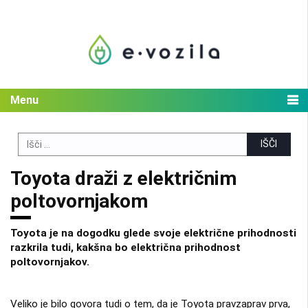
Skip
to
content
Menu
Search
for:
Toyota draži z električnim
poltovornjakom
Toyota je na dogodku glede svoje električne prihodnosti
razkrila tudi, kakšna bo električna prihodnost
poltovornjakov.
Veliko je bilo govora tudi o tem, da je Toyota pravzaprav prva,