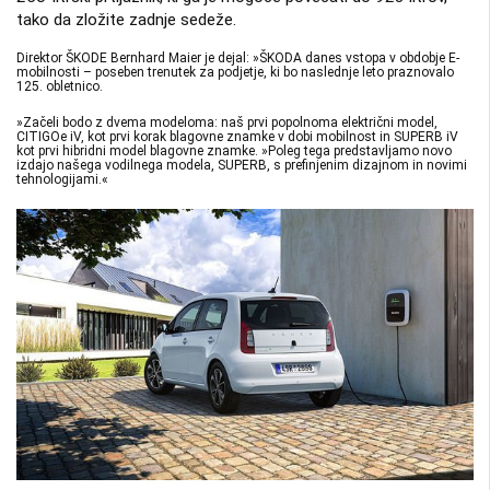
tako da zložite zadnje sedeže.
Direktor ŠKODE Bernhard Maier je dejal: »ŠKODA danes vstopa v obdobje E-
mobilnosti – poseben trenutek za podjetje, ki bo naslednje leto praznovalo
125. obletnico.
»Začeli bodo z dvema modeloma: naš prvi popolnoma električni model,
CITIGOe iV, kot prvi korak blagovne znamke v dobi mobilnost in SUPERB iV
kot prvi hibridni model blagovne znamke. »Poleg tega predstavljamo novo
izdajo našega vodilnega modela, SUPERB, s prefinjenim dizajnom in novimi
tehnologijami.«