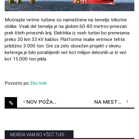
Močnejše vetrne turbine so nameščene na temelje trikotne
oblike. Vsak del temelja je na globini 60-80 metrov privezan
prek štirih priveznih linij. Elektrika iz vseh turbin bo prenesena
preko 30 km 33 kV kablov. Platforma vsake vetrnice tehta
približno 3.000 ton. Gre za zelo obsežen projekt v okviru
katerega je bilo porabljenih več kot milijon delovnih ur in več
kot 15.000 ton jekla.
Povzeto po
Electrek
Post
Nov požar Teslinega avtomobila
Na mestne avtobuse nameščajo solid-state baterije
navigation
MORDA VAM BO VŠEČ TUDI ...