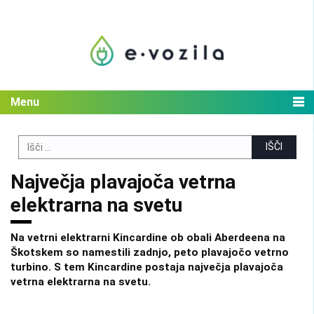
Skip
to
content
Menu
Search
for:
Največja plavajoča vetrna
elektrarna na svetu
Na vetrni elektrarni Kincardine ob obali Aberdeena na
Škotskem so namestili zadnjo, peto plavajočo vetrno
turbino. S tem Kincardine postaja največja plavajoča
vetrna elektrarna na svetu.