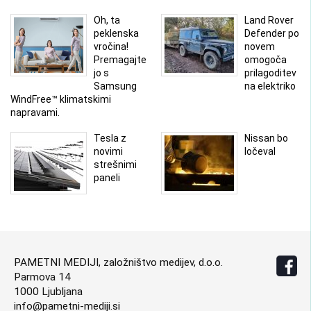
Oh, ta
Land Rover
peklenska
Defender po
vročina!
novem
Premagajte
omogoča
jo s
prilagoditev
Samsung
na elektriko
WindFree™ klimatskimi
napravami.
Tesla z
Nissan bo
novimi
ločeval
strešnimi
paneli
PAMETNI MEDIJI, založništvo medijev, d.o.o.
Parmova 14
1000 Ljubljana
info@pametni-mediji.si