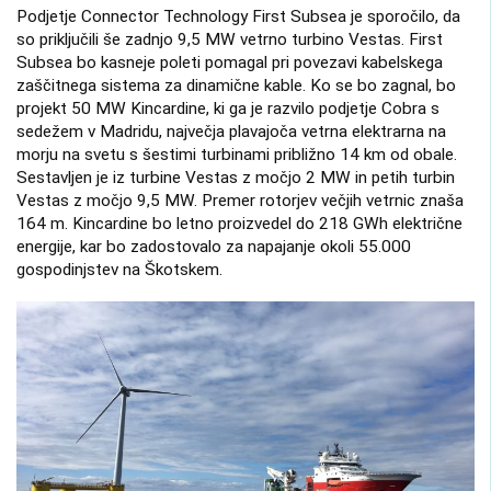
Podjetje Connector Technology First Subsea je sporočilo, da
so priključili še zadnjo 9,5 MW vetrno turbino Vestas. First
Subsea bo kasneje poleti pomagal pri povezavi kabelskega
zaščitnega sistema za dinamične kable. Ko se bo zagnal, bo
projekt 50 MW Kincardine, ki ga je razvilo podjetje Cobra s
sedežem v Madridu, največja plavajoča vetrna elektrarna na
morju na svetu s šestimi turbinami približno 14 km od obale.
Sestavljen je iz turbine Vestas z močjo 2 MW in petih turbin
Vestas z močjo 9,5 MW. Premer rotorjev večjih vetrnic znaša
164 m. Kincardine bo letno proizvedel do 218 GWh električne
energije, kar bo zadostovalo za napajanje okoli 55.000
gospodinjstev na Škotskem.