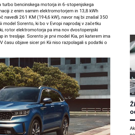
ega turbo bencinskega motorja in 6-stopenjskega
inaciji z enim samim elektromotorjem in 13,8 kWh
oč navedli 261 KM (194,6 kW), navor naj bi znašal 350
jši model Sorento, ki bo v Evropi naprodaj v začetku
jski, rotor elektromotorja pa ima nov dvostopenjski
 in tresljaje. Sorento je prvi model Kia, pri katerem ima
V času objave sicer pri Kii niso razpolagali s podatki o
Ž
o
Ak
po