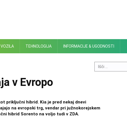
 VOZILA
TEHNOLOGIJA
INFORMACIJE & UGODNOSTI
Search
for:
aja v Evropo
t priključni hibrid. Kia je pred nekaj dnevi
ajajo na evropski trg, vendar pri južnokorejskem
učni hibrid Sorento na voljo tudi v ZDA.