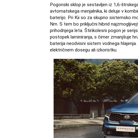
Pogonski sklop je sestavljen iz 1,6-litrsk
avtomatskega menjalnika, ki deluje v komb
baterijo. Pri Kii so za skupno sistemsko m
Nm. S tem bo priključni hibrid najzmogljive
prihodnjega leta. Štirikolesni pogon je seri
postopek laminiranja, s čimer zmanjšuje hrup
baterija neodvisni sistem vodnega hlajenja. 
električnem dosegu ali izkoristku.