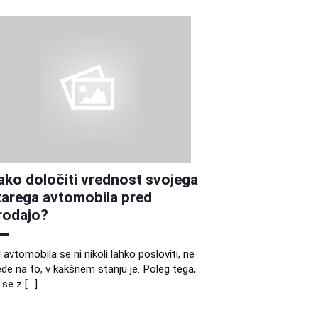
ako določiti vrednost svojega
tarega avtomobila pred
rodajo?
 avtomobila se ni nikoli lahko posloviti, ne
ede na to, v kakšnem stanju je. Poleg tega,
 se z […]