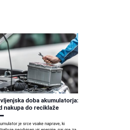
ivljenjska doba akumulatorja:
d nakupa do reciklaže
umulator je srce vsake naprave, ki
trebuje neodvisen vir energije, naj gre za