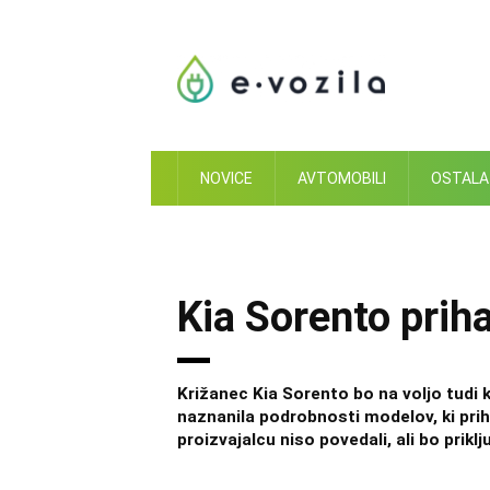
Skip
to
content
NOVICE
AVTOMOBILI
OSTALA
Kia Sorento prih
Križanec Kia Sorento bo na voljo tudi ko
naznanila podrobnosti modelov, ki prih
proizvajalcu niso povedali, ali bo priklj