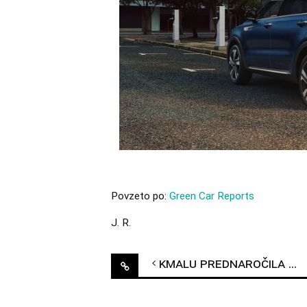
Povzeto po:
Green Car Reports
J. R.
Post
Kmalu prednaročila za Volkswagen ID.4
navigation