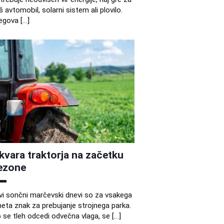
š avtomobil, solarni sistem ali plovilo.
egova […]
kvara traktorja na začetku
ezone
vi sončni marčevski dnevi so za vsakega
eta znak za prebujanje strojnega parka.
 se tleh odcedi odvečna vlaga, se […]