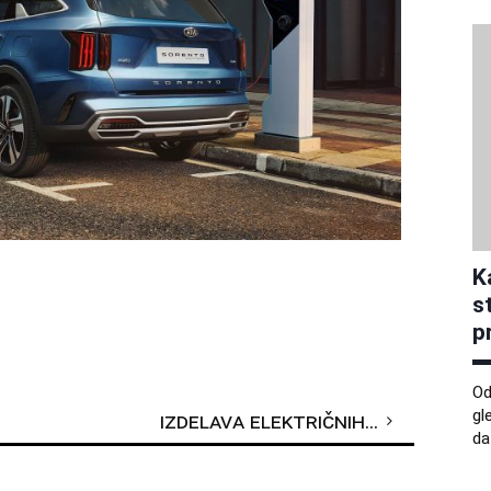
K
s
p
Od
gl
Izdelava električnih vozil bo še dražja
da