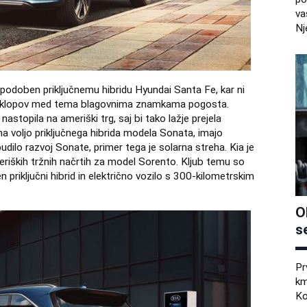
va
Nj
o podoben priključnemu hibridu Hyundai Santa Fe, kar ni
h sklopov med tema blagovnima znamkama pogosta.
stopila na ameriški trg, saj bi tako lažje prejela
 na voljo priključnega hibrida modela Sonata, imajo
budilo razvoj Sonate, primer tega je solarna streha. Kia je
eriških tržnih načrtih za model Sorento. Kljub temu so
n priključni hibrid in električno vozilo s 300-kilometrskim
O
s
Pr
km
Ko