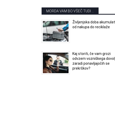
MORDA VAM BO VŠEČ TUDI ...
Življenjska doba akumulat
od nakupa do reciklaže
Kaj storiti, če vam grozi
odvzem vozniškega dovol
zaradi ponavljajočih se
prekrškov?