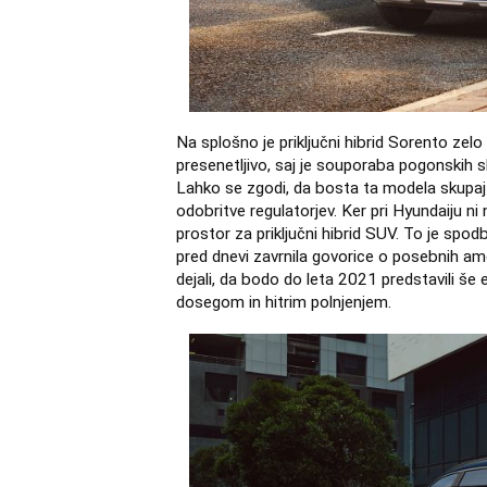
Na splošno je priključni hibrid Sorento zel
presenetljivo, saj je souporaba pogonski
Lahko se zgodi, da bosta ta modela skupaj na
odobritve regulatorjev. Ker pri Hyundaiju ni
prostor za priključni hibrid SUV. To je spod
pred dnevi zavrnila govorice o posebnih am
dejali, da bodo do leta 2021 predstavili še e
dosegom in hitrim polnjenjem.