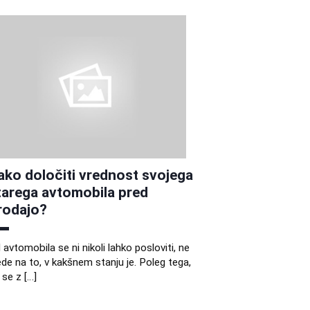
ako določiti vrednost svojega
tarega avtomobila pred
rodajo?
 avtomobila se ni nikoli lahko posloviti, ne
ede na to, v kakšnem stanju je. Poleg tega,
 se z […]