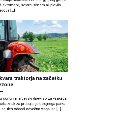
š avtomobil, solarni sistem ali plovilo.
egova […]
kvara traktorja na začetku
ezone
vi sončni marčevski dnevi so za vsakega
eta znak za prebujanje strojnega parka.
 se tleh odcedi odvečna vlaga, se […]