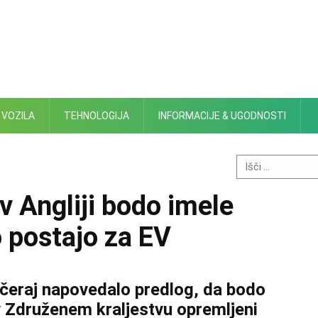
 VOZILA
TEHNOLOGIJA
INFORMACIJE & UGODNOSTI
Search
for:
v Angliji bodo imele
o postajo za EV
včeraj napovedalo predlog, da bodo
v Združenem kraljestvu opremljeni