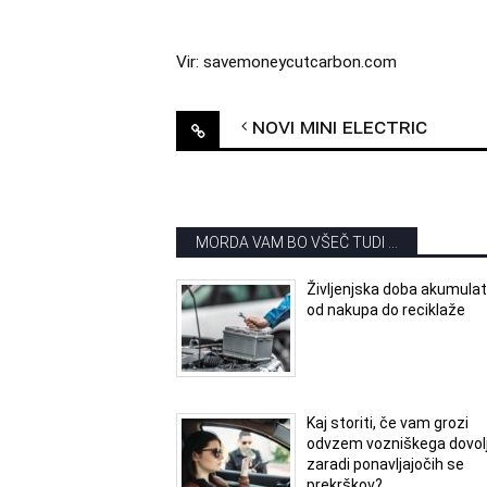
Vir: savemoneycutcarbon.com
Post
Novi MINI Electric
navigation
MORDA VAM BO VŠEČ TUDI ...
Življenjska doba akumulat
od nakupa do reciklaže
Kaj storiti, če vam grozi
odvzem vozniškega dovol
zaradi ponavljajočih se
prekrškov?