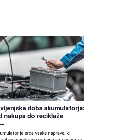
ivljenjska doba akumulatorja:
d nakupa do reciklaže
umulator je srce vsake naprave, ki
trebuje neodvisen vir energije, naj gre za