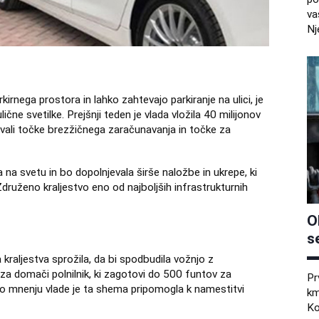
va
Nj
nega prostora in lahko zahtevajo parkiranje na ulici, je
lične svetilke. Prejšnji teden je vlada vložila 40 milijonov
čevali točke brezžičnega zaračunavanja in točke za
na svetu in bo dopolnjevala širše naložbe in ukrepe, ki
 Združeno kraljestvo eno od najboljših infrastrukturnih
O
s
 kraljestva sprožila, da bi spodbudila vožnjo z
 za domači polnilnik, ki zagotovi do 500 funtov za
Pr
o mnenju vlade je ta shema pripomogla k namestitvi
km
Ko