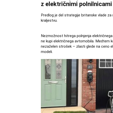
z električnimi polnilnicami 
Predlog je del strategije britanske vlade z
kraljestvu.
Nezmožnost hitrega polnjenja električnega v
ne kupi električnega avtomobila. Medtem ko
nezaželen strošek – zlasti glede na ceno ele
modeli.