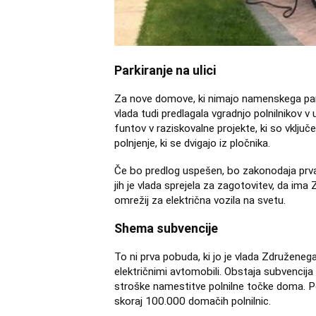
Parkiranje na ulici
Za nove domove, ki nimajo namenskega parkir
vlada tudi predlagala vgradnjo polnilnikov v u
funtov v raziskovalne projekte, ki so vklju
polnjenje, ki se dvigajo iz pločnika.
Če bo predlog uspešen, bo zakonodaja prva 
jih je vlada sprejela za zagotovitev, da ima
omrežij za električna vozila na svetu.
Shema subvencije
To ni prva pobuda, ki jo je vlada Združenega
električnimi avtomobili. Obstaja subvencija
stroške namestitve polnilne točke doma. P
skoraj 100.000 domačih polnilnic.