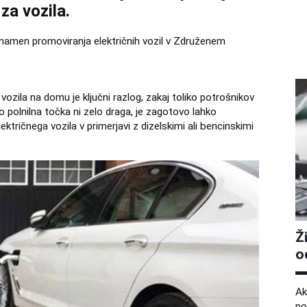
za vozila.
a namen promoviranja električnih vozil v Združenem
ozila na domu je ključni razlog, zakaj toliko potrošnikov
 polnilna točka ni zelo draga, je zagotovo lahko
ktričnega vozila v primerjavi z dizelskimi ali bencinskimi
Ž
o
Ak
po