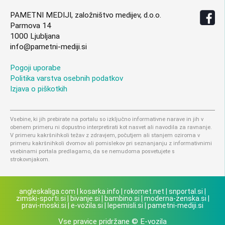
PAMETNI MEDIJI, založništvo medijev, d.o.o.
Parmova 14
1000 Ljubljana
info@pametni-mediji.si
Pogoji uporabe
Politika varstva osebnih podatkov
Izjava o piškotkih
Vsebine, ki jih prebirate na portalu so izključno informativne narave in jih v
obenem primeru ni dopustno interpretirati kot nasvet ali navodila za ravnanje.
V primeru kakršnihkoli težav z zdravjem, počutjem ali stanjem oziroma v
primeru kakršnihkoli dvomov ali pomislekov pri seznanjanju z informativnimi
vsebinami portala predlagamo, da se nemudoma posvetujete s
strokovnjakom.
angleskaliga.com
|
kosarka.info
|
rokomet.net
|
snportal.si
|
zimski-sporti.si
|
bivanje.si
|
bambino.si
|
moderna-zenska.si
|
pravi-moski.si
|
e-vozila.si
|
lepemisli.si
|
pametni-mediji.si
Vse pravice pridržane © E-vozila