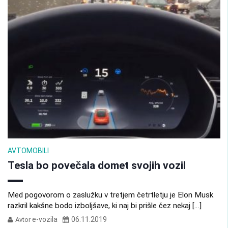
AVTOMOBILI
Tesla bo povečala domet svojih vozil
Med pogovorom o zaslužku v tretjem četrtletju je Elon Musk
razkril kakšne bodo izboljšave, ki naj bi prišle čez nekaj […]
e-vozila
06.11.2019
Avtor