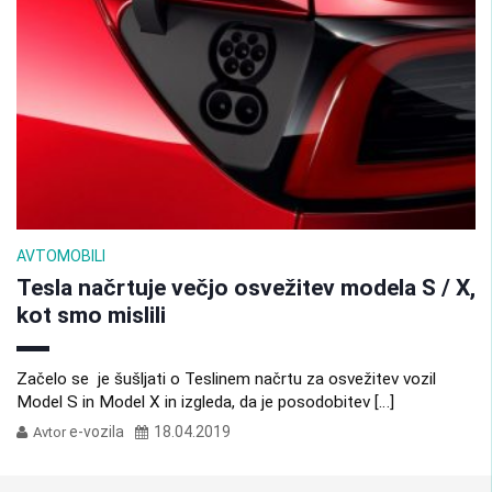
AVTOMOBILI
Tesla načrtuje večjo osvežitev modela S / X,
kot smo mislili
Začelo se je šušljati o Teslinem načrtu za osvežitev vozil
Model S in Model X in izgleda, da je posodobitev […]
e-vozila
18.04.2019
Avtor