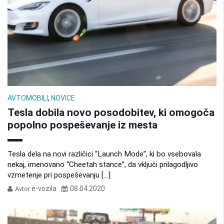
AVTOMOBILI
,
NOVICE
Tesla dobila novo posodobitev, ki omogoča
popolno pospeševanje iz mesta
Tesla dela na novi različici “Launch Mode”, ki bo vsebovala
nekaj, imenovano “Cheetah stance”, da vključi prilagodljivo
vzmetenje pri pospeševanju […]
e-vozila
08.04.2020
Avtor