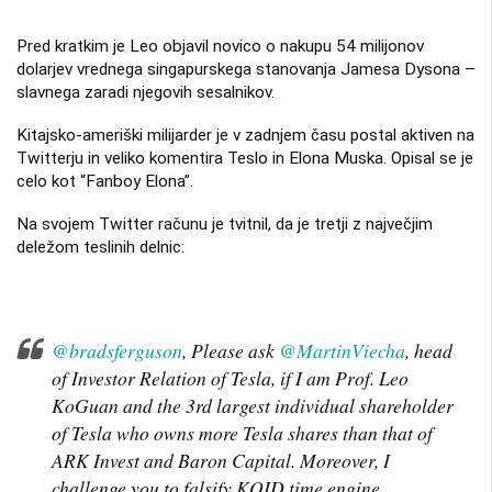
Pred kratkim je Leo objavil novico o nakupu 54 milijonov
dolarjev vrednega singapurskega stanovanja Jamesa Dysona –
slavnega zaradi njegovih sesalnikov.
Kitajsko-ameriški milijarder je v zadnjem času postal aktiven na
Twitterju in veliko komentira Teslo in Elona Muska. Opisal se je
celo kot “Fanboy Elona”.
Na svojem Twitter računu je tvitnil, da je tretji z največjim
deležom teslinih delnic:
@bradsferguson
, Please ask
@MartinViecha
, head
of Investor Relation of Tesla, if I am Prof. Leo
KoGuan and the 3rd largest individual shareholder
of Tesla who owns more Tesla shares than that of
ARK Invest and Baron Capital. Moreover, I
challenge you to falsify KQID time engine.