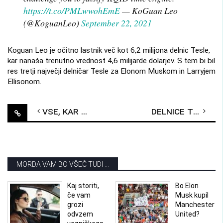
https://t.co/PMLwwohEmE
— KoGuan Leo
(@KoguanLeo)
September 22, 2021
Koguan Leo je očitno lastnik več kot 6,2 milijona delnic Tesle,
kar nanaša trenutno vrednost 4,6 milijarde dolarjev. S tem bi bil
res tretji največji delničar Tesle za Elonom Muskom in Larryjem
Ellisonom.
Post
Vse, kar potrebuje vaš avto, je tukaj!
Delnice Tesle (TSLA) poskočile
navigation
MORDA VAM BO VŠEČ TUDI ...
Kaj storiti,
Bo Elon
če vam
Musk kupil
grozi
Manchester
odvzem
United?