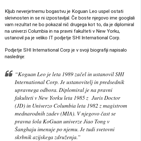
Kljub neverjetnemu bogastvu je Koguan Leo uspel ostati
skrivnosten in se ni izpostavljal. Če boste njegovo ime googlali
vam rezultat ne bo pokazal nič drugega kot to, da je diplomiral
na univerzi Columbia in na pravni fakulteti v New Yorku,
ustanovil pa je veliko IT podjetje SHI International Corp.
Podjetje SHI International Corp je v svoji biografiji napisalo
naslednje:
“Koguan Leo je leta 1989 začel in ustanovil SHI
International Corp. Je ustanovitelj in predsednik
upravnega odbora. Diplomiral je na pravni
fakulteti v New Yorku leta 1985 z Juris Doctor
(JD) in Univerzo Columbia leta 1982 z magistrom
mednarodnih zadev (MIA). V njegovo čast se
pravna šola KoGuan univerze Jiao Tong v
Šanghaju imenuje po njemu. Je tudi svetovni
skrbnik azijskega združenja.”