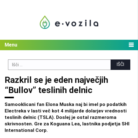
Skip
to
content
Menu
Search
for:
Razkril se je eden največjih
“Bullov” teslinih delnic
Samooklicani fan Elona Muska naj bi imel po podatkih
Electreka v lasti več kot 4 milijarde dolarjev vrednosti
teslinih delnic (TSLA). Doslej je ostal razmeroma
skrivnosten. Gre za Koguana Lea, lastnika podjetja SHI
International Corp.