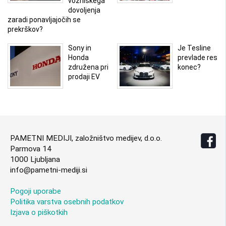
vozniškega
dovoljenja
zaradi ponavljajočih se
prekrškov?
Sony in
Je Tesline
Honda
prevlade res
združena pri
konec?
prodaji EV
PAMETNI MEDIJI, založništvo medijev, d.o.o.
Parmova 14
1000 Ljubljana
info@pametni-mediji.si
Pogoji uporabe
Politika varstva osebnih podatkov
Izjava o piškotkih