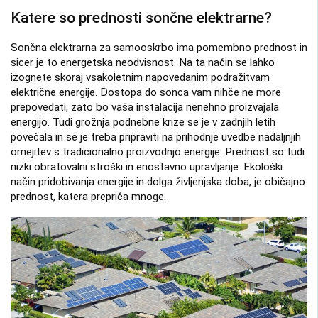
Katere so prednosti sončne elektrarne?
Sončna elektrarna za samooskrbo ima pomembno prednost in
sicer je to energetska neodvisnost. Na ta način se lahko
izognete skoraj vsakoletnim napovedanim podražitvam
električne energije. Dostopa do sonca vam nihče ne more
prepovedati, zato bo vaša instalacija nenehno proizvajala
energijo. Tudi grožnja podnebne krize se je v zadnjih letih
povečala in se je treba pripraviti na prihodnje uvedbe nadaljnjih
omejitev s tradicionalno proizvodnjo energije. Prednost so tudi
nizki obratovalni stroški in enostavno upravljanje. Ekološki
način pridobivanja energije in dolga življenjska doba, je običajno
prednost, katera prepriča mnoge.