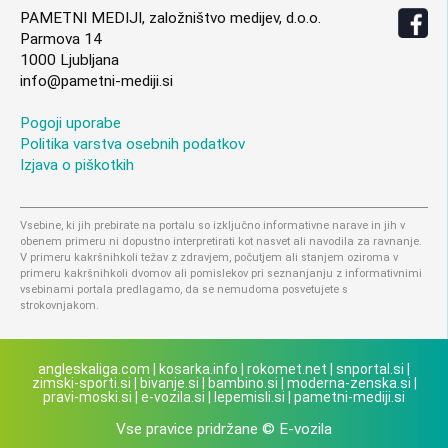
PAMETNI MEDIJI, založništvo medijev, d.o.o.
Parmova 14
1000 Ljubljana
info@pametni-mediji.si
Pogoji uporabe
Politika varstva osebnih podatkov
Izjava o piškotkih
Vsebine, ki jih prebirate na portalu so izključno informativne narave in jih v
obenem primeru ni dopustno interpretirati kot nasvet ali navodila za ravnanje.
V primeru kakršnihkoli težav z zdravjem, počutjem ali stanjem oziroma v
primeru kakršnihkoli dvomov ali pomislekov pri seznanjanju z informativnimi
vsebinami portala predlagamo, da se nemudoma posvetujete s
strokovnjakom.
angleskaliga.com
|
kosarka.info
|
rokomet.net
|
snportal.si
|
zimski-sporti.si
|
bivanje.si
|
bambino.si
|
moderna-zenska.si
|
pravi-moski.si
|
e-vozila.si
|
lepemisli.si
|
pametni-mediji.si
Vse pravice pridržane © E-vozila