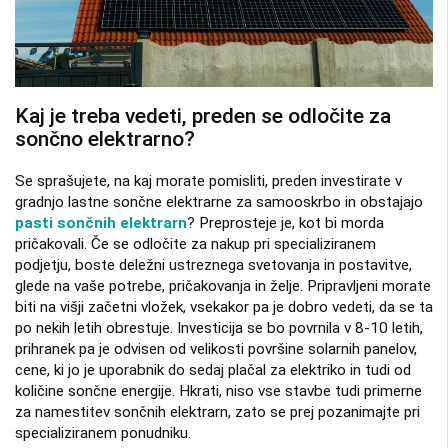
Kaj je treba vedeti, preden se odločite za
sončno elektrarno?
Se sprašujete, na kaj morate pomisliti, preden investirate v
gradnjo lastne sončne elektrarne za samooskrbo in obstajajo
pasti sončnih elektrarn
? Preprosteje je, kot bi morda
pričakovali. Če se odločite za nakup pri specializiranem
podjetju, boste deležni ustreznega svetovanja in postavitve,
glede na vaše potrebe, pričakovanja in želje. Pripravljeni morate
biti na višji začetni vložek, vsekakor pa je dobro vedeti, da se ta
po nekih letih obrestuje. Investicija se bo povrnila v 8-10 letih,
prihranek pa je odvisen od velikosti površine solarnih panelov,
cene, ki jo je uporabnik do sedaj plačal za elektriko in tudi od
količine sončne energije. Hkrati, niso vse stavbe tudi primerne
za namestitev sončnih elektrarn, zato se prej pozanimajte pri
specializiranem ponudniku.