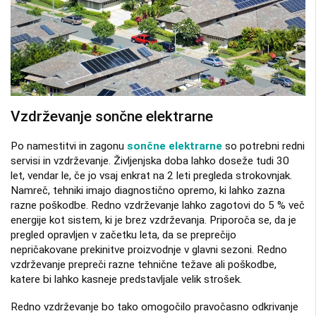
Vzdrževanje sončne elektrarne
Po namestitvi in ​​zagonu
sončne elektrarne
so potrebni redni
servisi in vzdrževanje. Življenjska doba lahko doseže tudi 30
let, vendar le, če jo vsaj enkrat na 2 leti pregleda strokovnjak.
Namreč, tehniki imajo diagnostično opremo, ki lahko zazna
razne poškodbe. Redno vzdrževanje lahko zagotovi do 5 % več
energije kot sistem, ki je brez vzdrževanja. Priporoča se, da je
pregled opravljen v začetku leta, da se preprečijo
nepričakovane prekinitve proizvodnje v glavni sezoni. Redno
vzdrževanje prepreči razne tehnične težave ali poškodbe,
katere bi lahko kasneje predstavljale velik strošek.
Redno vzdrževanje bo tako omogočilo pravočasno odkrivanje