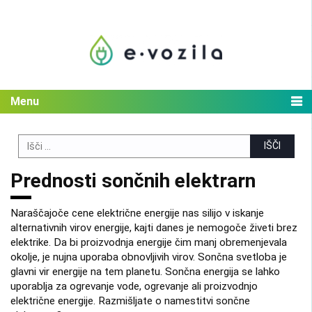
Skip
to
content
Menu
Search
for:
Prednosti sončnih elektrarn
Naraščajoče cene električne energije nas silijo v iskanje
alternativnih virov energije, kajti danes je nemogoče živeti brez
elektrike. Da bi proizvodnja energije čim manj obremenjevala
okolje, je nujna uporaba obnovljivih virov. Sončna svetloba je
glavni vir energije na tem planetu. Sončna energija se lahko
uporablja za ogrevanje vode, ogrevanje ali proizvodnjo
električne energije. Razmišljate o namestitvi sončne