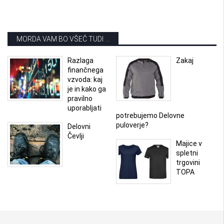
MORDA VAM BO VŠEČ TUDI ...
Razlaga
Zakaj
finančnega
vzvoda: kaj
je in kako ga
pravilno
uporabljati
potrebujemo Delovne
puloverje?
Delovni
Čevlji
Majice v
spletni
trgovini
TOPA