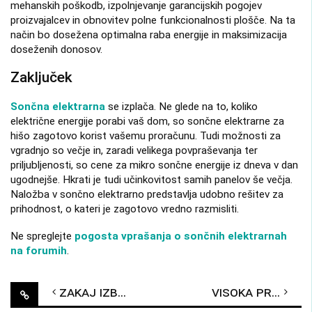
mehanskih poškodb, izpolnjevanje garancijskih pogojev
proizvajalcev in obnovitev polne funkcionalnosti plošče. Na ta
način bo dosežena optimalna raba energije in maksimizacija
doseženih donosov.
Zaključek
Sončna elektrarna
se izplača. Ne glede na to, koliko
električne energije porabi vaš dom, so sončne elektrarne za
hišo zagotovo korist vašemu proračunu. Tudi možnosti za
vgradnjo so večje in, zaradi velikega povpraševanja ter
priljubljenosti, so cene za mikro sončne energije iz dneva v dan
ugodnejše. Hkrati je tudi učinkovitost samih panelov še večja.
Naložba v sončno elektrarno predstavlja udobno rešitev za
prihodnost, o kateri je zagotovo vredno razmisliti.
Ne spreglejte
pogosta vprašanja o sončnih elektrarnah
na forumih
.
Post
Zakaj izbrati refurbished prenosni računalnik?
Visoka prodaja rabljenih Tesla modelov
navigation