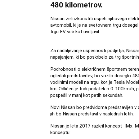
480 kilometrov.
Nissan želi izkoristiti uspeh njihovega elekt
avtomobil, ki je na svetovnem trgu dosegel
trgu EV več kot uveljavil.
Za nadaljevanje uspešnosti podjetja, Nissan
napajanjem, ki bo poskrbelo za trg športnih
Podrobnosti o električnem športnem terenc
ogledali predstavitev, bo vozilo doseglo 483
vodilnimi modeli na trgu, kot je Tesla Mod
km. Odličen je tudi podatek o 0-100km/h, pr
pospešil v manj kot petih sekundah.
Novi Nissan bo predvidoma predstavljen v dru
jih bo Nissan predstavil v naslednjih letih.
Nissan je leta 2017 razkril koncept IMx. M
konceptu: