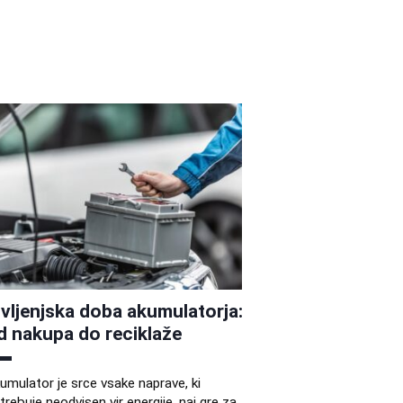
ivljenjska doba akumulatorja:
d nakupa do reciklaže
umulator je srce vsake naprave, ki
trebuje neodvisen vir energije, naj gre za