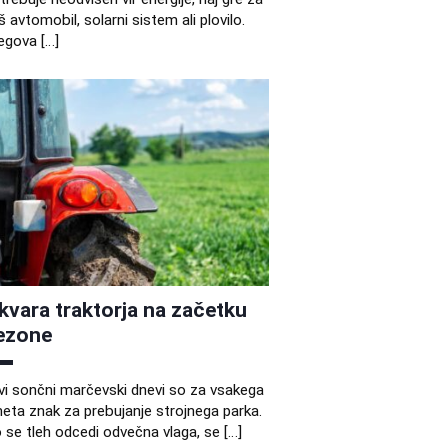
š avtomobil, solarni sistem ali plovilo.
egova […]
kvara traktorja na začetku
ezone
vi sončni marčevski dnevi so za vsakega
eta znak za prebujanje strojnega parka.
 se tleh odcedi odvečna vlaga, se […]