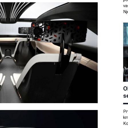
va
Nj
O
s
Pr
km
Ko