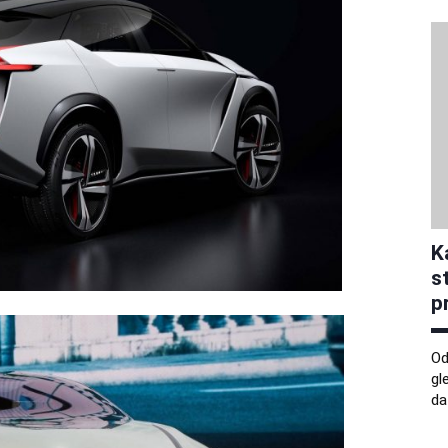
K
s
p
Od
gl
da