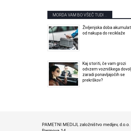
MORDA VAM BO VŠEČ TUDI ...
Življenjska doba akumulat
od nakupa do reciklaže
Kaj storiti, če vam grozi
odvzem vozniškega dovol
zaradi ponavljajočih se
prekrškov?
PAMETNI MEDIJI, založništvo medijev, d.o.o.
Parmova 14