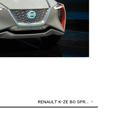
Renault K-ZE bo sprva v prodaji le na Kitajskem