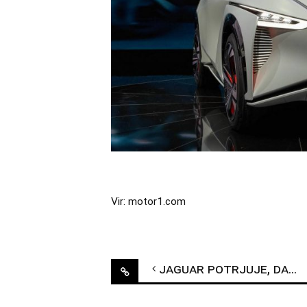
Vir: motor1.com
Post
Jaguar potrjuje, da bo naslednji Jaguar XJ popolnoma električen
navigation