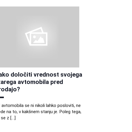
ako določiti vrednost svojega
tarega avtomobila pred
rodajo?
 avtomobila se ni nikoli lahko posloviti, ne
ede na to, v kakšnem stanju je. Poleg tega,
 se z […]