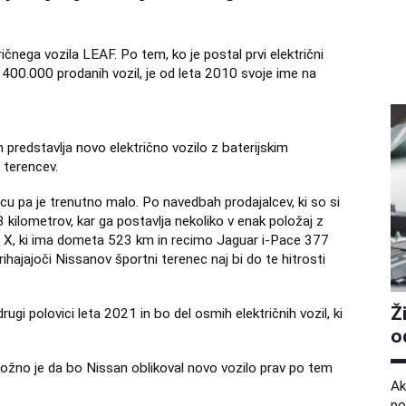
ričnega vozila LEAF. Po tem, ko je postal prvi električni
 400.000 prodanih vozil, je od leta 2010 svoje ime na
 predstavlja novo električno vozilo z baterijskim
 terencev.
u pa je trenutno malo. Po navedbah prodajalcev, ki so si
 kilometrov, kar ga postavlja nekoliko v enak položaj z
el X, ki ima dometa 523 km in recimo Jaguar i-Pace 377
ihajajoči Nissanov športni terenec naj bi do te hitrosti
Ž
gi polovici leta 2021 in bo del osmih električnih vozil, ki
o
ožno je da bo Nissan oblikoval novo vozilo prav po tem
Ak
po