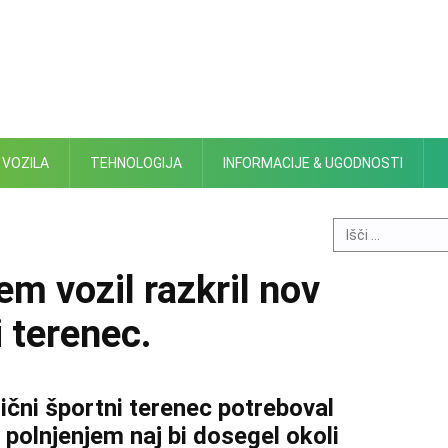
 VOZILA
TEHNOLOGIJA
INFORMACIJE & UGODNOSTI
Search
for:
em vozil razkril nov
i terenec.
ični športni terenec potreboval
polnjenjem naj bi dosegel okoli