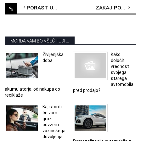
Post
Porast uporabe obnovljivih virov energije
Zakaj potrebujejo električna vozila drugačne pnevmatike?
navigation
MORDA VAM BO VŠEČ TUDI ...
Življenjska
Kako
doba
določiti
vrednost
svojega
starega
avtomobila
akumulatorja: od nakupa do
pred prodajo?
reciklaže
Kaj storiti,
če vam
grozi
odvzem
vozniškega
dovoljenja