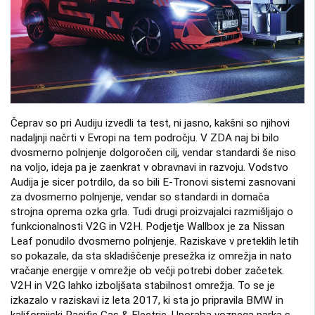
Čeprav so pri Audiju izvedli ta test, ni jasno, kakšni so njihovi
nadaljnji načrti v Evropi na tem področju. V ZDA naj bi bilo
dvosmerno polnjenje dolgoročen cilj, vendar standardi še niso
na voljo, ideja pa je zaenkrat v obravnavi in razvoju. Vodstvo
Audija je sicer potrdilo, da so bili E-Tronovi sistemi zasnovani
za dvosmerno polnjenje, vendar so standardi in domača
strojna oprema ozka grla. Tudi drugi proizvajalci razmišljajo o
funkcionalnosti V2G in V2H. Podjetje Wallbox je za Nissan
Leaf ponudilo dvosmerno polnjenje. Raziskave v preteklih letih
so pokazale, da sta skladiščenje presežka iz omrežja in nato
vračanje energije v omrežje ob večji potrebi dober začetek.
V2H in V2G lahko izboljšata stabilnost omrežja. To se je
izkazalo v raziskavi iz leta 2017, ki sta jo pripravila BMW in
kalifornijski Pacific Gas & Electric. Uporaba voznega parka s