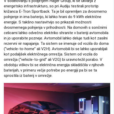
V sodelovanju s podjetjem Hager Group, ki se ukvarja z
energetsko infrastrukturo, so pri Audiju testirali prototip
križanca E-Tron Sportback. Ta je bil opremljen za dvosmerno
polnjenje in ima baterijo, ki lahko hrani do 9 kWh električne
energije. S takšno nastavitvijo so prikazali možnosti
dvosmernega polnjenja v prihodnosti. Na domovih s sončnimi
celicami lahko odvečno elektriko shranite v bateriji avtomobila
in jo uporabite pozneje. Avtomobil lahko deluje tudi kot zasilni
rezervni vir napajanja. Ta sistem se imenuje od vozila do doma
(“vehicle-to-home” ali V2H). Avtomobili bi se lahko uporabljali
kot podaljšek električnega omrežja. Sistem od vozila do
omrežja (“vehicle-to-grid” ali V2G) bi uravnotežil porabo. V
obdobju viškov bi se električna energija skladiščila v njihovih
baterijah, v primeru večje potrebe po energiji pa bi se ta
sprostila iz baterij v omrežje.