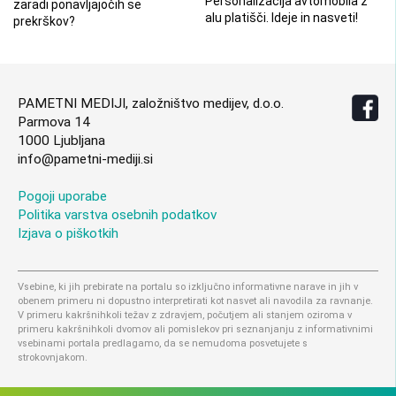
Personalizacija avtomobila z
zaradi ponavljajočih se
alu platišči. Ideje in nasveti!
prekrškov?
PAMETNI MEDIJI, založništvo medijev, d.o.o.
Parmova 14
1000 Ljubljana
info@pametni-mediji.si
Pogoji uporabe
Politika varstva osebnih podatkov
Izjava o piškotkih
Vsebine, ki jih prebirate na portalu so izključno informativne narave in jih v
obenem primeru ni dopustno interpretirati kot nasvet ali navodila za ravnanje.
V primeru kakršnihkoli težav z zdravjem, počutjem ali stanjem oziroma v
primeru kakršnihkoli dvomov ali pomislekov pri seznanjanju z informativnimi
vsebinami portala predlagamo, da se nemudoma posvetujete s
strokovnjakom.