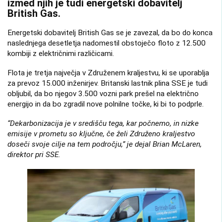
izmed njih je tudi energetski dobavitelj
British Gas.
Energetski dobavitelj British Gas se je zavezal, da bo do konca
naslednjega desetletja nadomestil obstoječo floto z 12.500
kombiji z električnimi različicami.
Flota je tretja največja v Združenem kraljestvu, ki se uporablja
za prevoz 15.000 inženirjev. Britanski lastnik plina SSE je tudi
obljubil, da bo njegov 3.500 vozni park prešel na električno
energijo in da bo zgradil nove polnilne točke, ki bi to podprle.
“Dekarbonizacija je v središču tega, kar počnemo, in nizke
emisije v prometu so ključne, če želi Združeno kraljestvo
doseči svoje cilje na tem področju,” je dejal Brian McLaren,
direktor pri SSE.