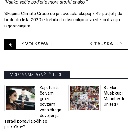
“Vsako večje podjetje mora storiti enako.”
Skupina Climate Group se je zavezala skupaj z 49 podjetij da
bodo do leta 2020 iztrebila do dva milijona vozil z notranjim
izgorevanjem.
Post
Volkswagen in Ford dosegela dogovor o delitvi električne in avtonomne tehnologije
Kitajska družba v Evropi načrtuje gradnjo tovarne za izdelavo akumulatorjev
navigation
MORDA VAM BO VŠEČ TUDI ...
Kaj storiti,
Bo Elon
če vam
Musk kupil
grozi
Manchester
odvzem
United?
vozniškega
dovoljenja
zaradi ponavljajočih se
prekrškov?