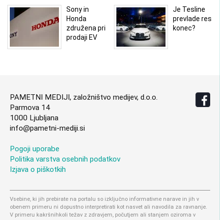
Sony in
Je Tesline
Honda
prevlade res
združena pri
konec?
prodaji EV
PAMETNI MEDIJI, založništvo medijev, d.o.o.
Parmova 14
1000 Ljubljana
info@pametni-mediji.si
Pogoji uporabe
Politika varstva osebnih podatkov
Izjava o piškotkih
Vsebine, ki jih prebirate na portalu so izključno informativne narave in jih v
obenem primeru ni dopustno interpretirati kot nasvet ali navodila za ravnanje.
V primeru kakršnihkoli težav z zdravjem, počutjem ali stanjem oziroma v