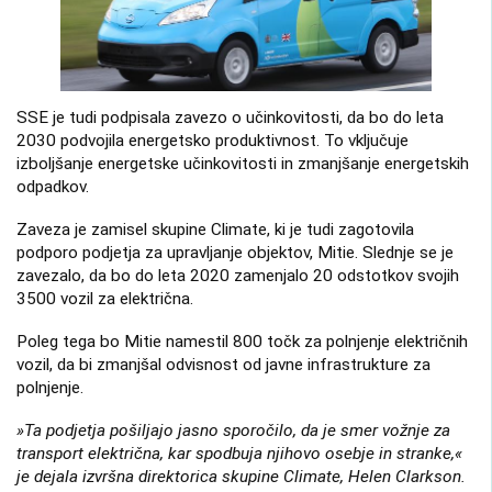
SSE je tudi podpisala zavezo o učinkovitosti, da bo do leta
2030 podvojila energetsko produktivnost. To vključuje
izboljšanje energetske učinkovitosti in zmanjšanje energetskih
odpadkov.
Zaveza je zamisel skupine Climate, ki je tudi zagotovila
podporo podjetja za upravljanje objektov, Mitie. Slednje se je
zavezalo, da bo do leta 2020 zamenjalo 20 odstotkov svojih
3500 vozil za električna.
Poleg tega bo Mitie namestil 800 točk za polnjenje električnih
vozil, da bi zmanjšal odvisnost od javne infrastrukture za
polnjenje.
»Ta podjetja pošiljajo jasno sporočilo, da je smer vožnje za
transport električna, kar spodbuja njihovo osebje in stranke,«
je dejala izvršna direktorica skupine Climate, Helen Clarkson.