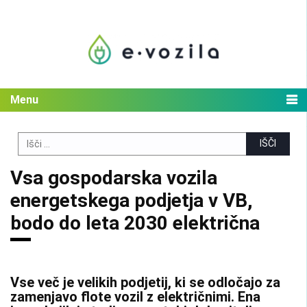
Skip
to
content
Menu
Search
for:
Vsa gospodarska vozila
energetskega podjetja v VB,
bodo do leta 2030 električna
Vse več je velikih podjetij, ki se odločajo za
zamenjavo flote vozil z električnimi. Ena