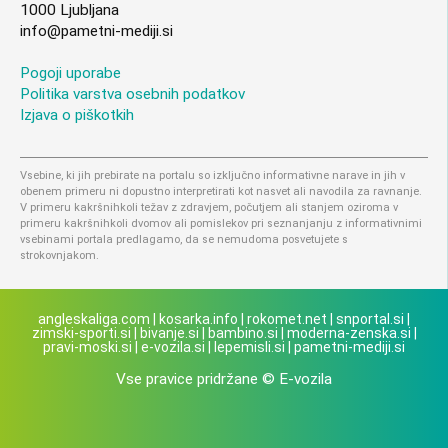
1000 Ljubljana
info@pametni-mediji.si
Pogoji uporabe
Politika varstva osebnih podatkov
Izjava o piškotkih
Vsebine, ki jih prebirate na portalu so izključno informativne narave in jih v
obenem primeru ni dopustno interpretirati kot nasvet ali navodila za ravnanje.
V primeru kakršnihkoli težav z zdravjem, počutjem ali stanjem oziroma v
primeru kakršnihkoli dvomov ali pomislekov pri seznanjanju z informativnimi
vsebinami portala predlagamo, da se nemudoma posvetujete s
strokovnjakom.
angleskaliga.com
|
kosarka.info
|
rokomet.net
|
snportal.si
|
zimski-sporti.si
|
bivanje.si
|
bambino.si
|
moderna-zenska.si
|
pravi-moski.si
|
e-vozila.si
|
lepemisli.si
|
pametni-mediji.si
Vse pravice pridržane © E-vozila