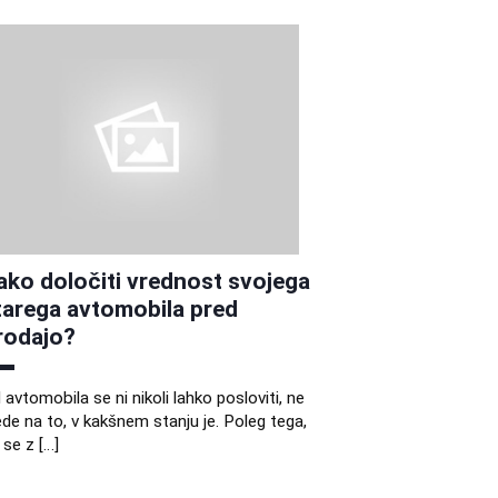
ako določiti vrednost svojega
tarega avtomobila pred
rodajo?
 avtomobila se ni nikoli lahko posloviti, ne
ede na to, v kakšnem stanju je. Poleg tega,
 se z […]