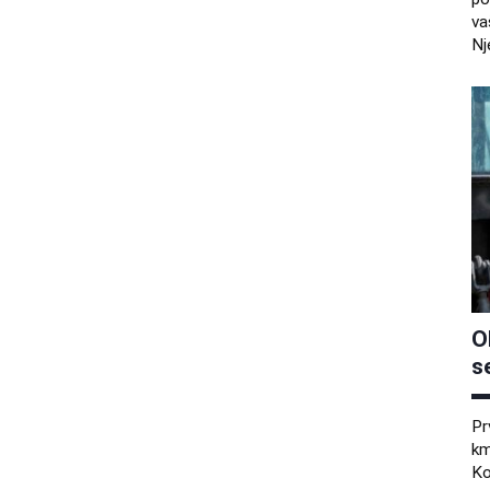
va
Nj
O
s
Pr
km
Ko