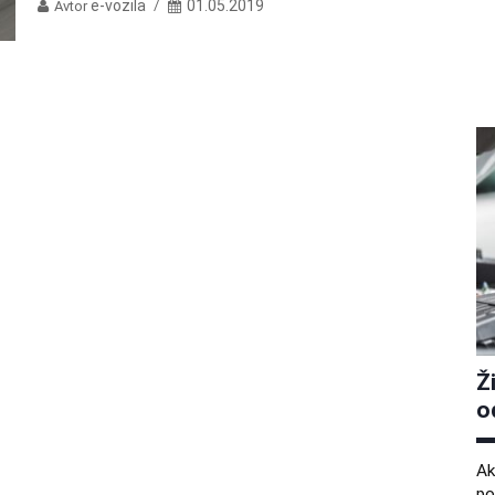
e-vozila
01.05.2019
Avtor
Ž
o
Ak
po