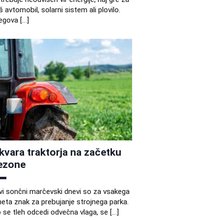
š avtomobil, solarni sistem ali plovilo.
egova […]
kvara traktorja na začetku
ezone
vi sončni marčevski dnevi so za vsakega
eta znak za prebujanje strojnega parka.
 se tleh odcedi odvečna vlaga, se […]