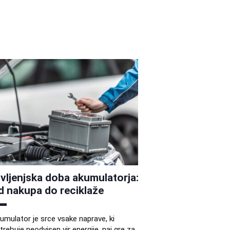
ivljenjska doba akumulatorja:
d nakupa do reciklaže
umulator je srce vsake naprave, ki
trebuje neodvisen vir energije, naj gre za