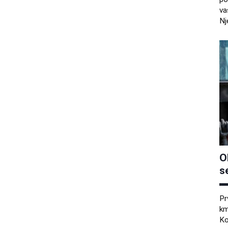
va
Nj
O
s
Pr
km
Ko