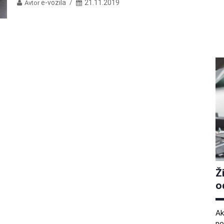
e-vozila
21.11.2019
Avtor
Ž
o
Ak
po