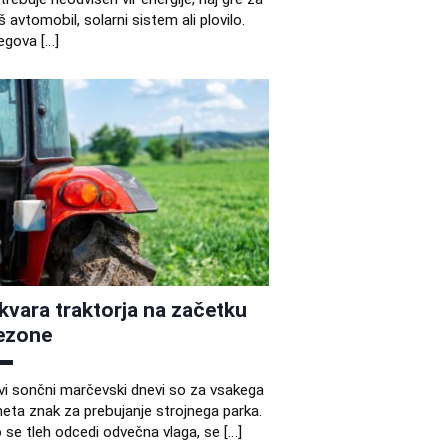
š avtomobil, solarni sistem ali plovilo.
egova […]
kvara traktorja na začetku
ezone
vi sončni marčevski dnevi so za vsakega
eta znak za prebujanje strojnega parka.
 se tleh odcedi odvečna vlaga, se […]