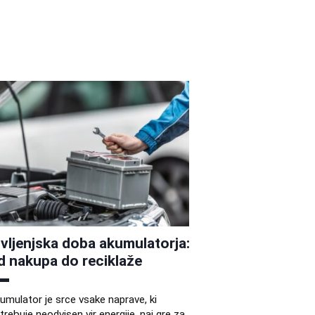
ivljenjska doba akumulatorja:
d nakupa do reciklaže
umulator je srce vsake naprave, ki
trebuje neodvisen vir energije, naj gre za