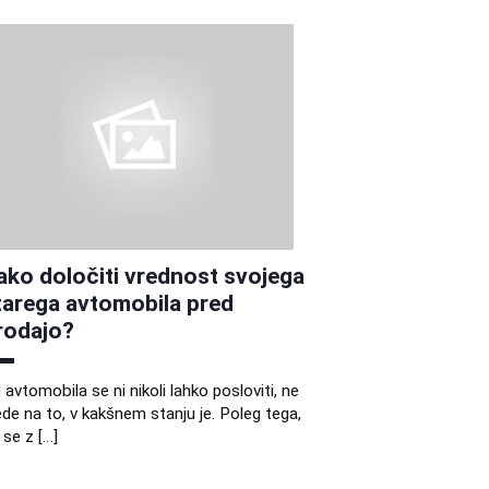
ako določiti vrednost svojega
tarega avtomobila pred
rodajo?
 avtomobila se ni nikoli lahko posloviti, ne
ede na to, v kakšnem stanju je. Poleg tega,
 se z […]