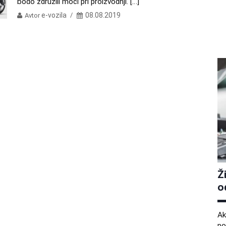
bodo združili moči pri proizvodnji. […]
e-vozila
08.08.2019
Avtor
Ž
o
Ak
po