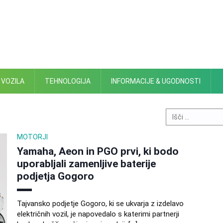
 VOZILA
TEHNOLOGIJA
INFORMACIJE & UGODNOSTI
Search
for:
MOTORJI
Yamaha, Aeon in PGO prvi, ki bodo
uporabljali zamenljive baterije
podjetja Gogoro
Tajvansko podjetje Gogoro, ki se ukvarja z izdelavo
električnih vozil, je napovedalo s katerimi partnerji