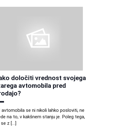
ako določiti vrednost svojega
tarega avtomobila pred
rodajo?
 avtomobila se ni nikoli lahko posloviti, ne
ede na to, v kakšnem stanju je. Poleg tega,
 se z […]