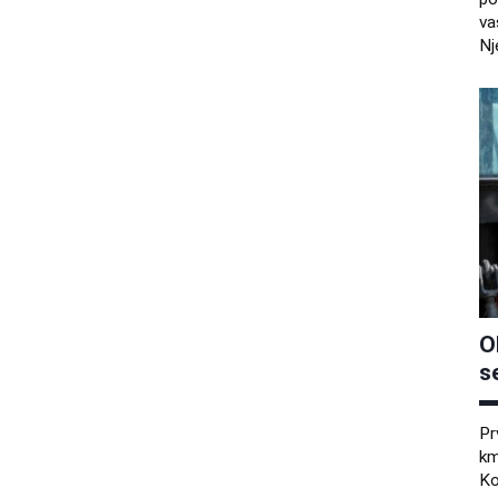
va
Nj
O
s
Pr
km
Ko