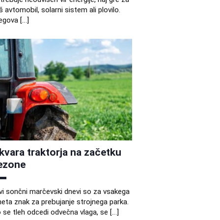
š avtomobil, solarni sistem ali plovilo.
egova […]
kvara traktorja na začetku
ezone
vi sončni marčevski dnevi so za vsakega
eta znak za prebujanje strojnega parka.
 se tleh odcedi odvečna vlaga, se […]