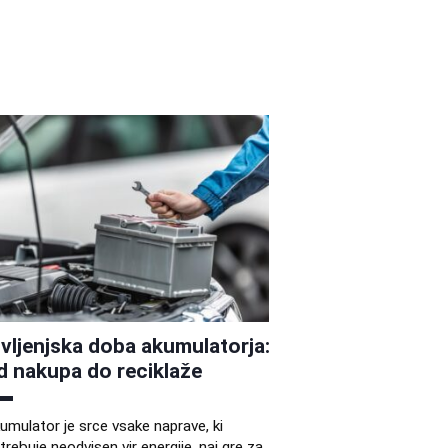
ivljenjska doba akumulatorja:
d nakupa do reciklaže
umulator je srce vsake naprave, ki
trebuje neodvisen vir energije, naj gre za