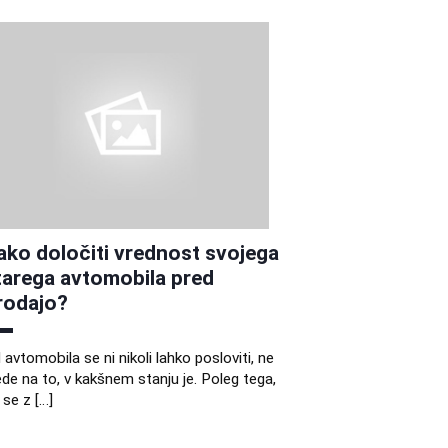
ako določiti vrednost svojega
tarega avtomobila pred
rodajo?
 avtomobila se ni nikoli lahko posloviti, ne
ede na to, v kakšnem stanju je. Poleg tega,
 se z […]