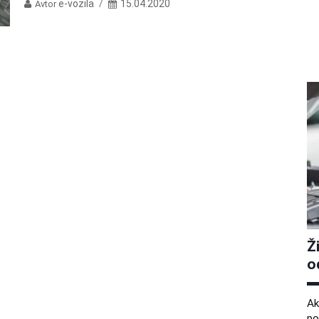
e-vozila
15.04.2020
Avtor
Ž
o
Ak
po