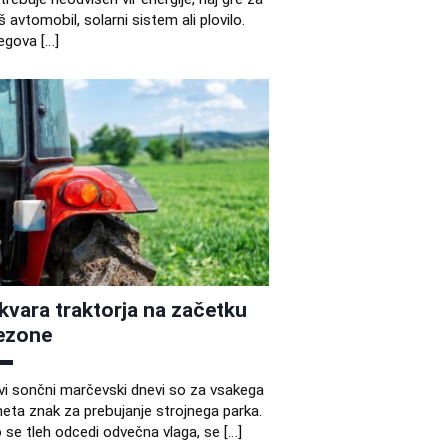
š avtomobil, solarni sistem ali plovilo.
egova […]
kvara traktorja na začetku
ezone
vi sončni marčevski dnevi so za vsakega
eta znak za prebujanje strojnega parka.
 se tleh odcedi odvečna vlaga, se […]