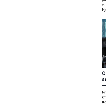
va
Nj
O
s
Pr
km
Ko