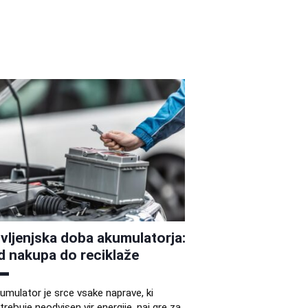
ivljenjska doba akumulatorja:
d nakupa do reciklaže
umulator je srce vsake naprave, ki
trebuje neodvisen vir energije, naj gre za