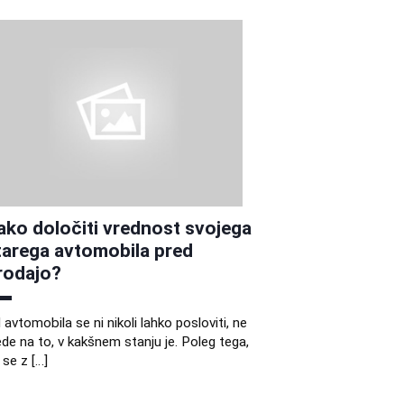
ako določiti vrednost svojega
tarega avtomobila pred
rodajo?
 avtomobila se ni nikoli lahko posloviti, ne
ede na to, v kakšnem stanju je. Poleg tega,
 se z […]