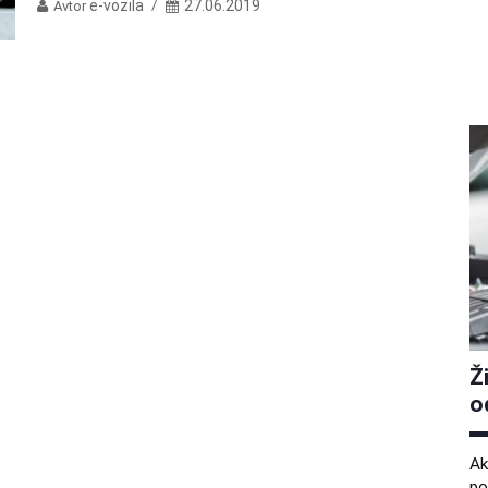
e-vozila
27.06.2019
Avtor
Ž
o
Ak
po