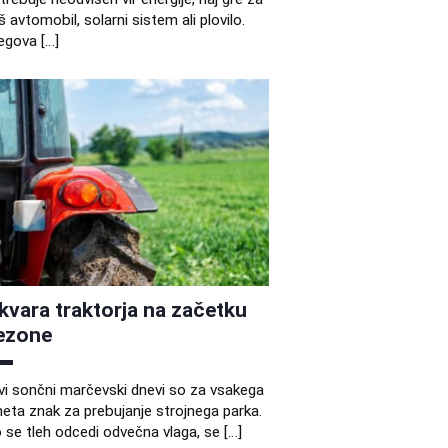
š avtomobil, solarni sistem ali plovilo.
egova […]
kvara traktorja na začetku
ezone
vi sončni marčevski dnevi so za vsakega
eta znak za prebujanje strojnega parka.
 se tleh odcedi odvečna vlaga, se […]