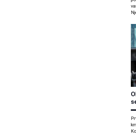
va
Nj
O
s
Pr
km
Ko