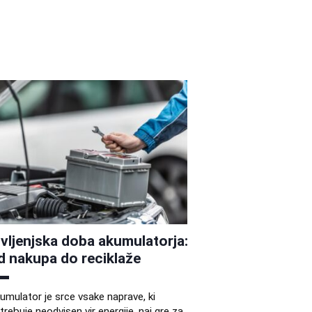
ivljenjska doba akumulatorja:
d nakupa do reciklaže
umulator je srce vsake naprave, ki
trebuje neodvisen vir energije, naj gre za