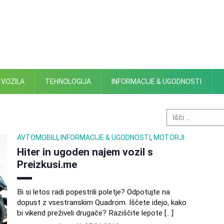
 VOZILA
TEHNOLOGIJA
INFORMACIJE & UGODNOSTI
Search
for:
AVTOMOBILI
,
INFORMACIJE & UGODNOSTI
,
MOTORJI
Hiter in ugoden najem vozil s
Preizkusi.me
Bi si letos radi popestrili poletje? Odpotujte na
dopust z vsestranskim Quadrom. Iščete idejo, kako
bi vikend preživeli drugače? Raziščite lepote […]