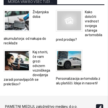
MORDA VAM BO VŠEČ TUDI ...
Življenjska
Kako
doba
določiti
vrednost
svojega
starega
avtomobila
akumulatorja: od nakupa do
pred prodajo?
reciklaže
Kaj storiti,
če vam
grozi
odvzem
vozniškega
dovoljenja
Personalizacija avtomobila z
zaradi ponavljajočih se
alu platišči. Ideje in nasveti!
prekrškov?
PAMETNI MEDIJI, založništvo medijev, d.o.o.