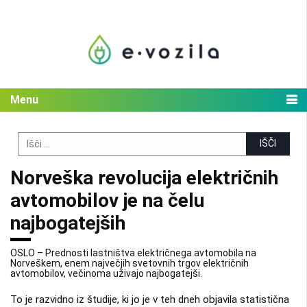
Skip
to
content
Menu
Search
for:
Norveška revolucija električnih
avtomobilov je na čelu
najbogatejših
OSLO – Prednosti lastništva električnega avtomobila na
Norveškem, enem največjih svetovnih trgov električnih
avtomobilov, večinoma uživajo najbogatejši.
To je razvidno iz študije, ki jo je v teh dneh objavila statistična