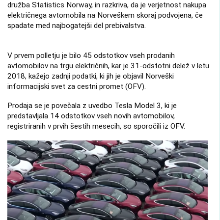
družba Statistics Norway, in razkriva, da je verjetnost nakupa
električnega avtomobila na Norveškem skoraj podvojena, če
spadate med najbogatejši del prebivalstva.
V prvem polletju je bilo 45 odstotkov vseh prodanih
avtomobilov na trgu električnih, kar je 31-odstotni delež v letu
2018, kažejo zadnji podatki, ki jih je objavil Norveški
informacijski svet za cestni promet (OFV).
Prodaja se je povečala z uvedbo Tesla Model 3, ki je
predstavljala 14 odstotkov vseh novih avtomobilov,
registriranih v prvih šestih mesecih, so sporočili iz OFV.