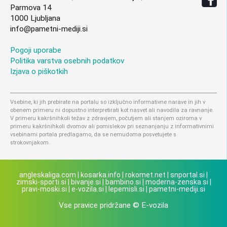
Parmova 14
1000 Ljubljana
info@pametni-mediji.si
Pogoji uporabe
Politika varstva osebnih podatkov
Izjava o piškotkih
Vsebine, ki jih prebirate na portalu so izključno informativne narave in jih v
obenem primeru ni dopustno interpretirati kot nasvet ali navodila za ravnanje.
V primeru kakršnihkoli težav z zdravjem, počutjem ali stanjem oziroma v
primeru kakršnihkoli dvomov ali pomislekov pri seznanjanju z informativnimi
vsebinami portala predlagamo, da se nemudoma posvetujete s
strokovnjakom.
angleskaliga.com
|
kosarka.info
|
rokomet.net
|
snportal.si
|
zimski-sporti.si
|
bivanje.si
|
bambino.si
|
moderna-zenska.si
|
pravi-moski.si
|
e-vozila.si
|
lepemisli.si
|
pametni-mediji.si
Vse pravice pridržane © E-vozila