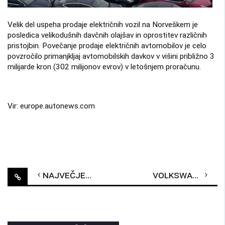
Velik del uspeha prodaje električnih vozil na Norveškem je
posledica velikodušnih davčnih olajšav in oprostitev različnih
pristojbin. Povečanje prodaje električnih avtomobilov je celo
povzročilo primanjkljaj avtomobilskih davkov v višini približno 3
milijarde kron (302 milijonov evrov) v letošnjem proračunu.
Vir: europe.autonews.com
Post
Največje električno vozilo na svetu?
Volkswagen ID.3 in ID. CROZZ skupaj opažena na testiranju
navigation