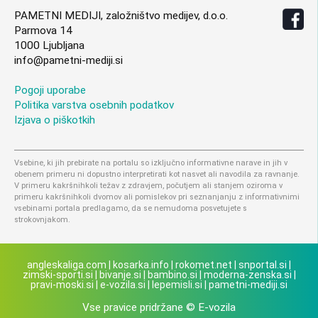
PAMETNI MEDIJI, založništvo medijev, d.o.o.
Parmova 14
1000 Ljubljana
info@pametni-mediji.si
Pogoji uporabe
Politika varstva osebnih podatkov
Izjava o piškotkih
Vsebine, ki jih prebirate na portalu so izključno informativne narave in jih v
obenem primeru ni dopustno interpretirati kot nasvet ali navodila za ravnanje.
V primeru kakršnihkoli težav z zdravjem, počutjem ali stanjem oziroma v
primeru kakršnihkoli dvomov ali pomislekov pri seznanjanju z informativnimi
vsebinami portala predlagamo, da se nemudoma posvetujete s
strokovnjakom.
angleskaliga.com
|
kosarka.info
|
rokomet.net
|
snportal.si
|
zimski-sporti.si
|
bivanje.si
|
bambino.si
|
moderna-zenska.si
|
pravi-moski.si
|
e-vozila.si
|
lepemisli.si
|
pametni-mediji.si
Vse pravice pridržane © E-vozila