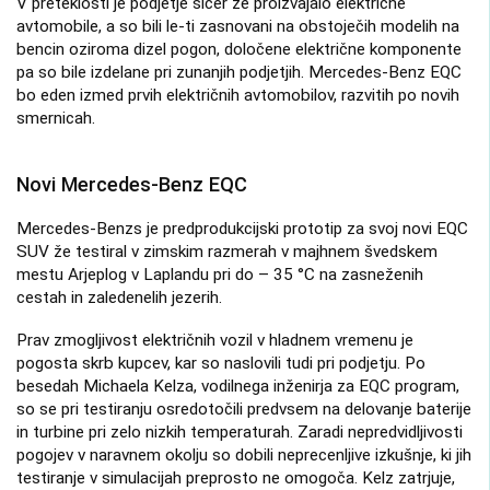
V preteklosti je podjetje sicer že proizvajalo električne
avtomobile, a so bili le-ti zasnovani na obstoječih modelih na
bencin oziroma dizel pogon, določene električne komponente
pa so bile izdelane pri zunanjih podjetjih. Mercedes-Benz EQC
bo eden izmed prvih električnih avtomobilov, razvitih po novih
smernicah.
Novi Mercedes-Benz EQC
Mercedes-Benzs je predprodukcijski prototip za svoj novi EQC
SUV že testiral v zimskim razmerah v majhnem švedskem
mestu Arjeplog v Laplandu pri do – 35 °C na zasneženih
cestah in zaledenelih jezerih.
Prav zmogljivost električnih vozil v hladnem vremenu je
pogosta skrb kupcev, kar so naslovili tudi pri podjetju. Po
besedah Michaela Kelza, vodilnega inženirja za EQC program,
so se pri testiranju osredotočili predvsem na delovanje baterije
in turbine pri zelo nizkih temperaturah. Zaradi nepredvidljivosti
pogojev v naravnem okolju so dobili neprecenljive izkušnje, ki jih
testiranje v simulacijah preprosto ne omogoča. Kelz zatrjuje,