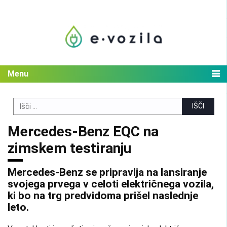
Skip
to
content
Menu
Search
for:
Mercedes-Benz EQC na
zimskem testiranju
Mercedes-Benz se pripravlja na lansiranje
svojega prvega v celoti električnega vozila,
ki bo na trg predvidoma prišel naslednje
leto.