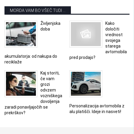
MORDA VAM BO VŠEČ TUDI ...
Življenjska
Kako
doba
določiti
vrednost
svojega
starega
avtomobila
akumulatorja: od nakupa do
pred prodajo?
reciklaže
Kaj storiti,
če vam
grozi
odvzem
vozniškega
dovoljenja
Personalizacija avtomobila z
zaradi ponavljajočih se
alu platišči. Ideje in nasveti!
prekrškov?