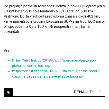
Po prejšnjih poročilih Mercedes-Benza je novi EQC opremljen s
70 kW baterijo, ki po standardih NEDC zdrži do 500 km.
Praktično bo ta vrednost predvidoma znašala okoli 402 km,
kar je primerljivo z drugimi luksuznimi SUV-ji na trgu. EQC naj bi
bil sposoben iz 0 na 100 km/h pospešiti v manj kot 5
sekundah.
Viri:
https://electrek.co/2018/03/01/mercedes-benz-eqc-
pictures-winter-testing/
https://electrek.co/2018/03/05/daimler-electric-smart-
cars-mercedes-benz-cars-eq-fast-charging/
Post
Renault-Nissan-Mitsubishi: »Morda smo edini, ki služimo s prodajo električnih vozil«
navigation