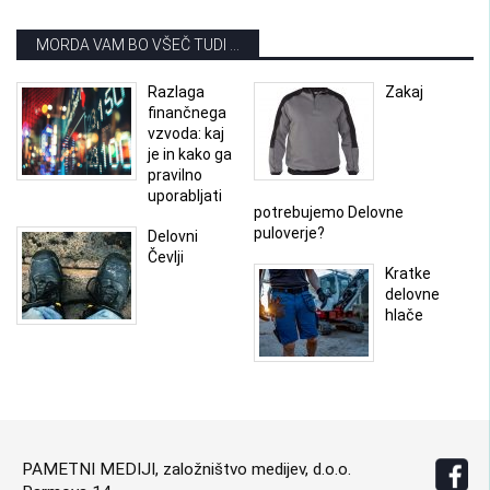
MORDA VAM BO VŠEČ TUDI ...
Razlaga
Zakaj
finančnega
vzvoda: kaj
je in kako ga
pravilno
uporabljati
potrebujemo Delovne
puloverje?
Delovni
Čevlji
Kratke
delovne
hlače
PAMETNI MEDIJI, založništvo medijev, d.o.o.