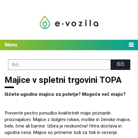
Skip
to
content
Menu
Search
for:
Majice v spletni trgovini TOPA
Iščete ugodno majico za poletje? Mogoče več majic?
Preverite pestro ponudbo kvalitetnih majic priznanih
proizvajalcev. Majice z dolgimi rokavi, moške in ženske majice,
bele, črne ali barvne. Izbira je neskončna! Hitra dostava in
ugodna cena. Majice so primerne tudi za tisk in vezenje.