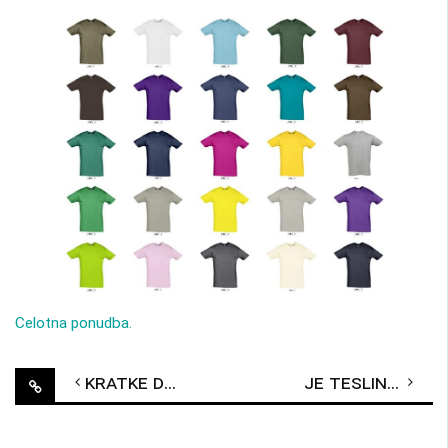
Celotna ponudba.
Post
Kratke delovne hlače
Je Tesline prevlade res konec?
navigation