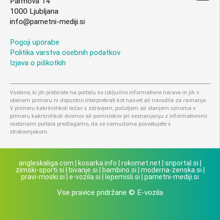
Parmova 14
1000 Ljubljana
info@pametni-mediji.si
Pogoji uporabe
Politika varstva osebnih podatkov
Izjava o piškotkih
Vsebine, ki jih prebirate na portalu so izključno informativne narave in jih v
obenem primeru ni dopustno interpretirati kot nasvet ali navodila za ravnanje.
V primeru kakršnihkoli težav z zdravjem, počutjem ali stanjem oziroma v
primeru kakršnihkoli dvomov ali pomislekov pri seznanjanju z informativnimi
vsebinami portala predlagamo, da se nemudoma posvetujete s
strokovnjakom.
angleskaliga.com
|
kosarka.info
|
rokomet.net
|
snportal.si
|
zimski-sporti.si
|
bivanje.si
|
bambino.si
|
moderna-zenska.si
|
pravi-moski.si
|
e-vozila.si
|
lepemisli.si
|
pametni-mediji.si
Vse pravice pridržane © E-vozila