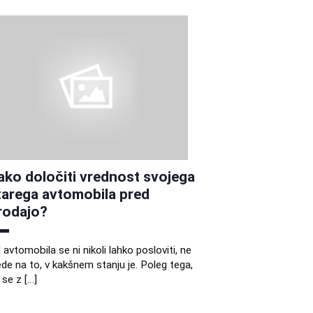
ako določiti vrednost svojega
tarega avtomobila pred
rodajo?
 avtomobila se ni nikoli lahko posloviti, ne
ede na to, v kakšnem stanju je. Poleg tega,
 se z […]