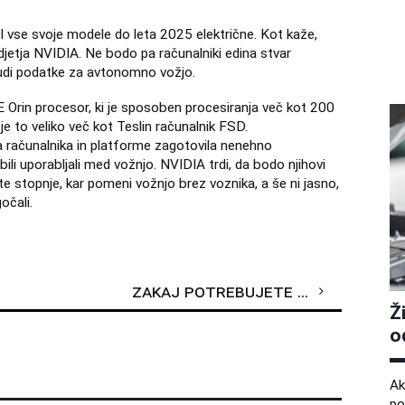
el vse svoje modele do leta 2025 električne. Kot kaže,
djetja NVIDIA. Ne bodo pa računalniki edina stvar
tudi podatke za avtonomno vožjo.
Orin procesor, ki je sposoben procesiranja več kot 200
a je to veliko več kot Teslin računalnik FSD.
 računalnika in platforme zagotovila nenehno
ili uporabljali med vožnjo. NVIDIA trdi, da bodo njihovi
 stopnje, kar pomeni vožnjo brez voznika, a še ni jasno,
očali.
Zakaj potrebujete delovno obutev?
Ž
o
Ak
po