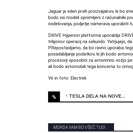
Jaguar je eden prvih proizvajalcev, ki bo im
bodo vsi modeli opremljeni z računalniki po
sodelovanja, podjetje namerava uporabiti 
DRIVE Hyperion platforma uporablja DRIVE 
trilijonov operacij na sekundo. Yatrjujejo, d
PRepostavljamo, da bo ravno uporaba tega
posadabljanje podatkov, ki jih bodo avtomob
procesorji sposobni za avtonmno vožjo pete
ali bodo avtomobili tega koncerna to omog
Vir in foto: Electrek
Post
Tesla dela na novem prototipu
navigation
MORDA VAM BO VŠEČ TUDI ...