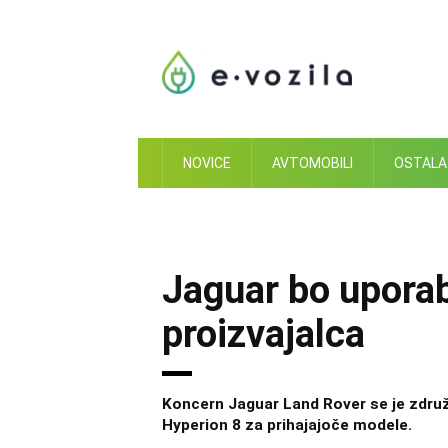
Skip
to
content
NOVICE
AVTOMOBILI
OSTALA
Jaguar bo uporab
proizvajalca
Koncern Jaguar Land Rover se je združi
Hyperion 8 za prihajajoče modele.