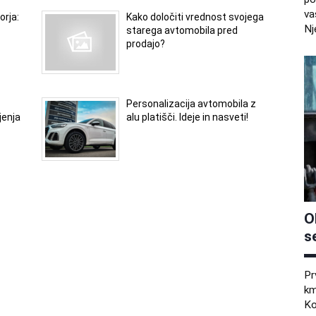
va
orja:
Kako določiti vrednost svojega
Nj
starega avtomobila pred
prodajo?
Personalizacija avtomobila z
jenja
alu platišči. Ideje in nasveti!
O
s
Pr
km
Ko