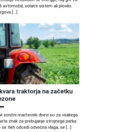
š avtomobil, solarni sistem ali plovilo.
egova […]
kvara traktorja na začetku
ezone
vi sončni marčevski dnevi so za vsakega
eta znak za prebujanje strojnega parka.
 se tleh odcedi odvečna vlaga, se […]