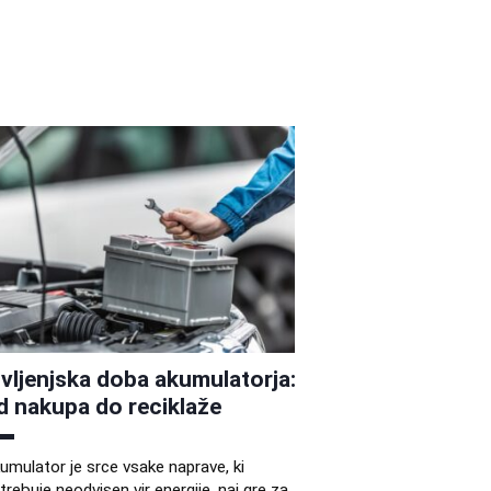
ivljenjska doba akumulatorja:
d nakupa do reciklaže
umulator je srce vsake naprave, ki
trebuje neodvisen vir energije, naj gre za