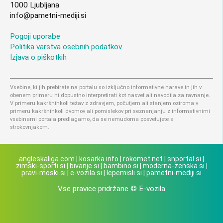
1000 Ljubljana
info@pametni-mediji.si
Pogoji uporabe
Politika varstva osebnih podatkov
Izjava o piškotkih
Vsebine, ki jih prebirate na portalu so izključno informativne narave in jih v
obenem primeru ni dopustno interpretirati kot nasvet ali navodila za ravnanje.
V primeru kakršnihkoli težav z zdravjem, počutjem ali stanjem oziroma v
primeru kakršnihkoli dvomov ali pomislekov pri seznanjanju z informativnimi
vsebinami portala predlagamo, da se nemudoma posvetujete s
strokovnjakom.
angleskaliga.com
|
kosarka.info
|
rokomet.net
|
snportal.si
|
zimski-sporti.si
|
bivanje.si
|
bambino.si
|
moderna-zenska.si
|
pravi-moski.si
|
e-vozila.si
|
lepemisli.si
|
pametni-mediji.si
Vse pravice pridržane © E-vozila