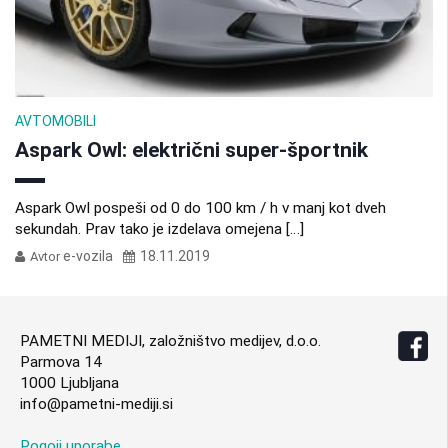
AVTOMOBILI
Aspark Owl: električni super-športnik
Aspark Owl pospeši od 0 do 100 km / h v manj kot dveh
sekundah. Prav tako je izdelava omejena […]
e-vozila
18.11.2019
Avtor
PAMETNI MEDIJI, založništvo medijev, d.o.o.
Parmova 14
1000 Ljubljana
info@pametni-mediji.si
Pogoji uporabe